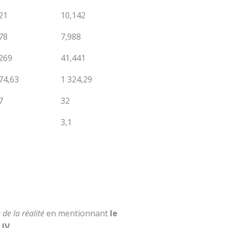
21
10,142
78
7,988
269
41,441
74,63
1 324,29
7
32
3,1
 de la réalité
en mentionnant
le
 IV
,