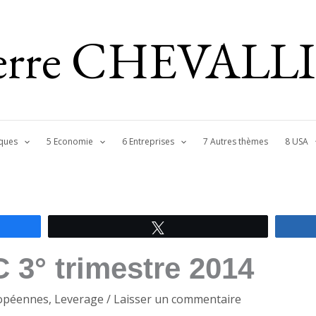
ierre CHEVALL
ques
5 Economie
6 Entreprises
7 Autres thèmes
8 USA
Tweetez
 3° trimestre 2014
opéennes
,
Leverage
/
Laisser un commentaire