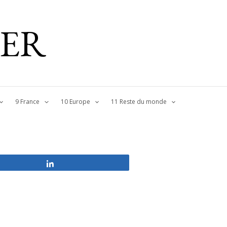
IER
9 France
10 Europe
11 Reste du monde
Partagez