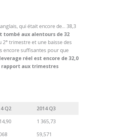
 anglais, qui était encore de… 38,3
t tombé aux alentours de 32
au 2° trimestre et une baisse des
pas encore suffisantes pour que
 leverage réel est encore de 32,0
ar rapport aux trimestres
14 Q2
2014 Q3
14,90
1 365,73
068
59,571