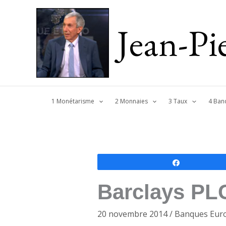
Jean-P
1 Monétarisme
2 Monnaies
3 Taux
4 Ban
Partagez
Barclays PLC
20 novembre 2014
/
Banques Eur