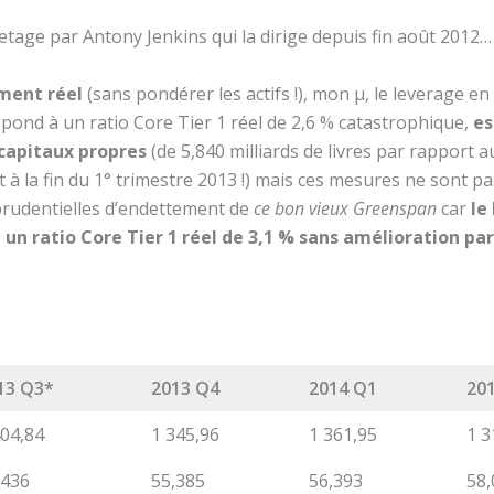
etage par Antony Jenkins qui la dirige depuis fin août 2012…
ement réel
(sans pondérer les actifs !), mon µ, le leverage en
spond à un ratio Core Tier 1 réel de 2,6 % catastrophique,
es
capitaux propres
(de 5,840 milliards de livres par rapport 
t à la fin du 1° trimestre 2013 !) mais ces mesures ne sont 
prudentielles d’endettement de
ce bon vieux Greenspan
car
le
it un ratio Core Tier 1 réel de 3,1 % sans amélioration p
13 Q3*
2013 Q4
2014 Q1
20
404,84
1 345,96
1 361,95
1 3
,436
55,385
56,393
58,