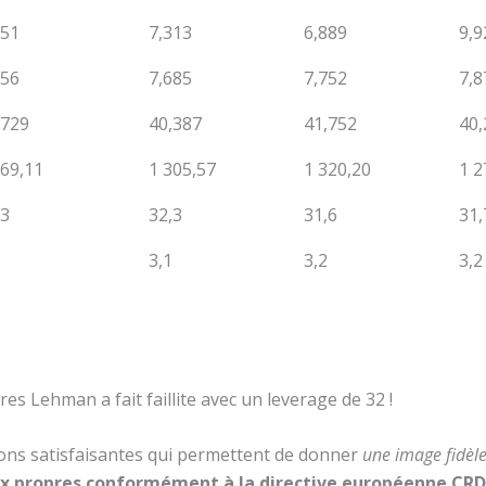
151
7,313
6,889
9,9
556
7,685
7,752
7,8
,729
40,387
41,752
40,
369,11
1 305,57
1 320,20
1 2
,3
32,3
31,6
31,
3,1
3,2
3,2
res Lehman a fait faillite avec un leverage de 32 !
ions satisfaisantes qui permettent de donner
une image fidèle
x propres conformément à la directive européenne CRD