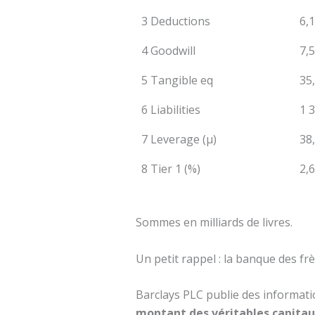
3 Deductions
6,
4 Goodwill
7,
5 Tangible eq
35
6 Liabilities
1 
7 Leverage (µ)
38
8 Tier 1 (%)
2,6
Sommes en milliards de livres.
Un petit rappel : la banque des frè
Barclays PLC publie des informat
montant des véritables capitau