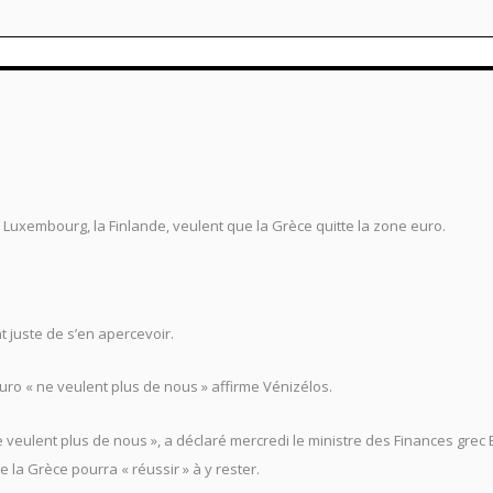
le Luxembourg, la Finlande, veulent que la Grèce quitte la zone euro.
t juste de s’en apercevoir.
euro « ne veulent plus de nous » affirme Vénizélos.
e veulent plus de nous », a déclaré mercredi le ministre des Finances grec
 la Grèce pourra « réussir » à y rester.