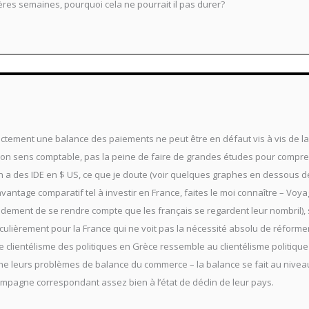
res semaines, pourquoi cela ne pourrait il pas durer?
tement une balance des paiements ne peut être en défaut vis à vis de la
du bon sens comptable, pas la peine de faire de grandes études pour compre
t on a des IDE en $ US, ce que je doute (voir quelques graphes en dessous d
 avantage comparatif tel à investir en France, faites le moi connaître – Vo
ment de se rendre compte que les français se regardent leur nombril), so
iculièrement pour la France qui ne voit pas la nécessité absolu de réforme
Le clientélisme des politiques en Grèce ressemble au clientélisme politiqu
cache leurs problèmes de balance du commerce – la balance se fait au nivea
ampagne correspondant assez bien à l’état de déclin de leur pays.