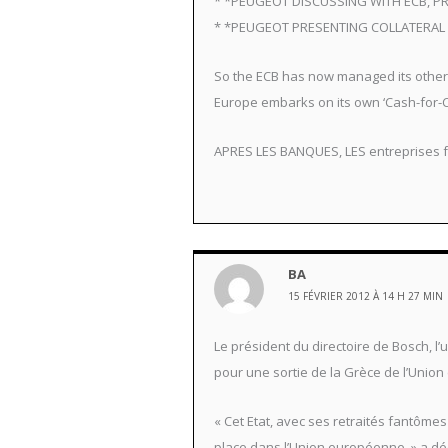
* *PEUGEOT DISCUSSING WITH ECB, P
* *PEUGEOT PRESENTING COLLATERAL 
So the ECB has now managed its other 
Europe embarks on its own ‘Cash-for-Cl
APRES LES BANQUES, LES entreprises 
BA
15 FÉVRIER 2012 À 14 H 27 MIN
Le président du directoire de Bosch, l’
pour une sortie de la Grèce de l’Uni
« Cet Etat, avec ses retraités fantômes
place dans l’Union européenne, » a dé