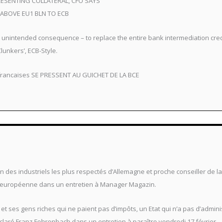
RESENTING COLLATERAL, CFO SAYS
ABOVE EU1 BLN TO ECB
unintended consequence – to replace the entire bank intermediation credit
unkers’, ECB-Style.
francaises SE PRESSENT AU GUICHET DE LA BCE
un des industriels les plus respectés d’Allemagne et proche conseiller de l
on européenne dans un entretien à Manager Magazin.
 et ses gens riches qui ne paient pas d’impôts, un Etat qui n’a pas d’admini
claré Franz Fehrenbach dans un entretien à paraître vendredi 17 février.