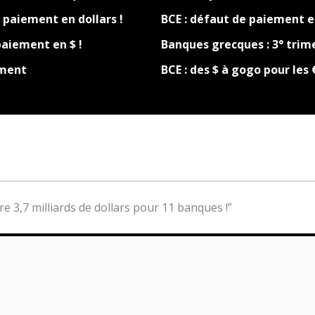
 paiement en dollars !
BCE : défaut de paiement en
paiement en $ !
Banques grecques : 3° trime
ement
BCE : des $ à gogo pour les 
re 3,7 milliards de dollars pour 11 banques !”