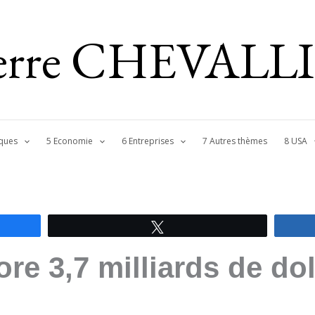
ierre CHEVALL
ques
5 Economie
6 Entreprises
7 Autres thèmes
8 USA
Tweetez
re 3,7 milliards de do