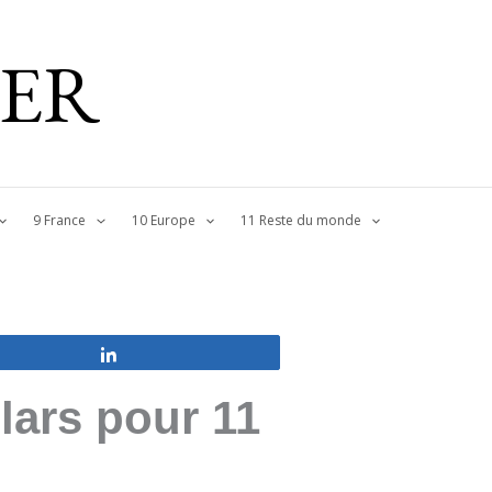
IER
9 France
10 Europe
11 Reste du monde
Partagez
llars pour 11