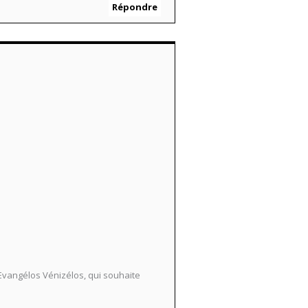
Répondre
 Evangélos Vénizélos, qui souhaite