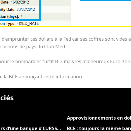
d’emprunter ces dollars à la Fed car ses coffres sont vides en
 cochons de pays du Club Med.
pour le bombardier furtif B-2 mais les malheureux Euro-zon
de la BCE annonçant cette information.
ciés
Approvisionnements en doll
ars d’une banque d’€URSS…
BCE : toujours la même ba