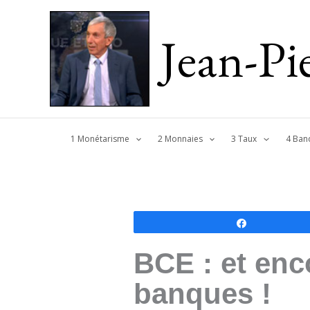
Jean-P
1 Monétarisme
2 Monnaies
3 Taux
4 Ban
Partagez
BCE : et enco
banques !