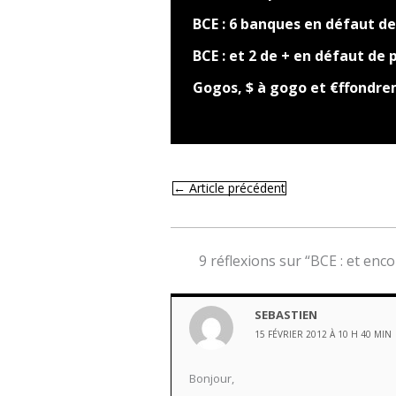
BCE : 6 banques en défaut de
BCE : et 2 de + en défaut de 
Gogos, $ à gogo et €ffondr
←
Article précédent
9 réflexions sur “BCE : et enco
SEBASTIEN
15 FÉVRIER 2012 À 10 H 40 MIN
Bonjour,