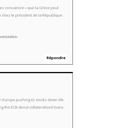
t les convaincre » que la Grèce peut
ée chez le président de la République
venizelos-
Répondre
in Europe pushing its stocks down 6%
g the ECB about collateralized loans.