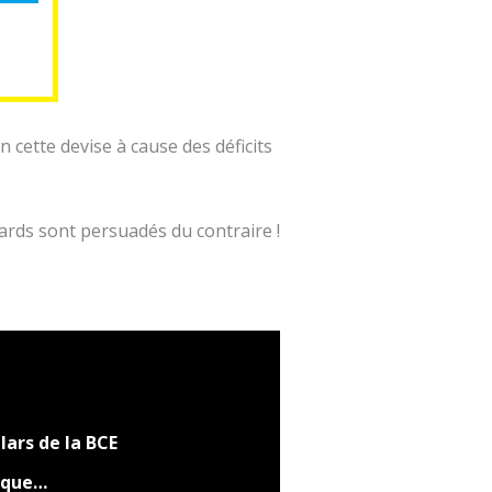
 cette devise à cause des déficits
ards sont persuadés du contraire !
ars de la BCE
nque…