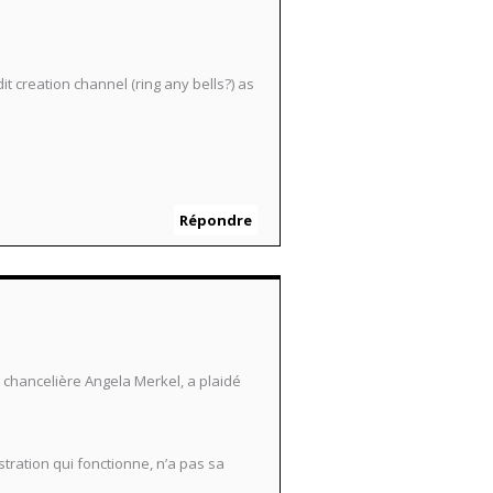
 creation channel (ring any bells?) as
Répondre
a chancelière Angela Merkel, a plaidé
stration qui fonctionne, n’a pas sa