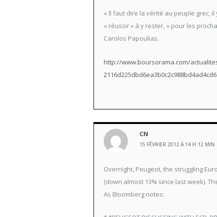
« Il faut dire la vérité au peuple grec,
« réussir » à y rester, « pour les proc
Carolos Papoulias.
http://www.boursorama.com/actualites
2116d225dbd6ea3b0c2c988bd4ad4cd6
CN
15 FÉVRIER 2012 À 14 H 12 MIN
Overnight, Peugeot, the struggling Eu
(down almost 13% since last week). Th
As Bloomberg notes: