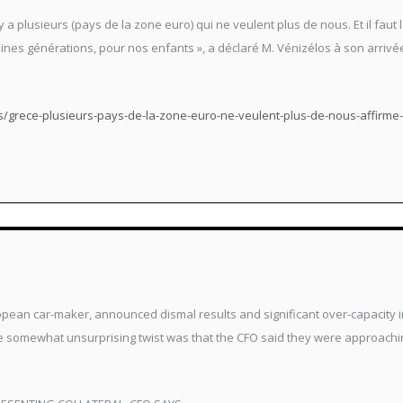
 il y a plusieurs (pays de la zone euro) qui ne veulent plus de nous. Et il fau
haines générations, pour nos enfants », a déclaré M. Vénizélos à son arriv
/grece-plusieurs-pays-de-la-zone-euro-ne-veulent-plus-de-nous-affirme-
ropean car-maker, announced dismal results and significant over-capacity 
e somewhat unsurprising twist was that the CFO said they were approachin