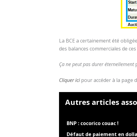
La BCE a certainement été obligée 
des balances commerciales de ces
Ça ne peut pas durer éternellement
Cliquer ici
pour accéder à la page 
Autres articles asso
BNP : cocorico couac !
Défaut de paiement en doll