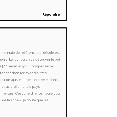
Répondre
 monnaie de référence qui désolé est
ndre. Le jour où on va découvrir le pot
e JP Chevallier) pour compenser le
yager et échanger avec d’autres
it on ajuste sortie = entrée et dans
r structurellement le pays
e français. C’est une chance inouïe pour
u de la zone €. Je doute que les