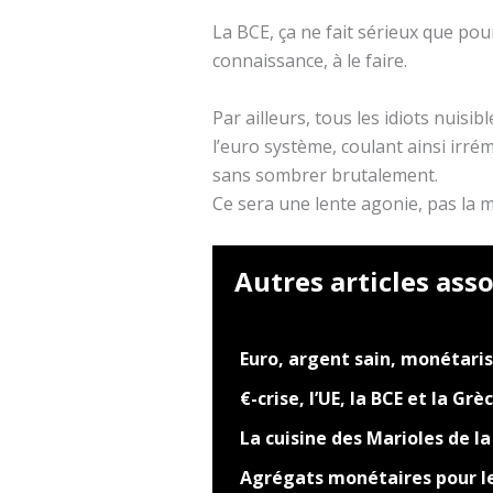
La BCE, ça ne fait sérieux que pour
connaissance, à le faire.
Par ailleurs, tous les idiots nuis
l’euro système, coulant ainsi irr
sans sombrer brutalement.
Ce sera une lente agonie, pas la m
Autres articles asso
Euro, argent sain, monétar
€-crise, l’UE, la BCE et la Grè
La cuisine des Marioles de la
Agrégats monétaires pour le