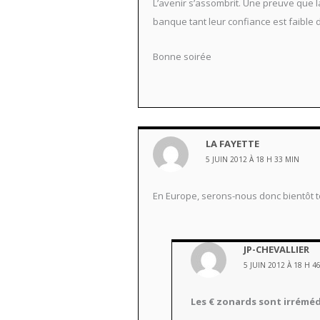
L’avenir s’assombrit. Une preuve que l
banque tant leur confiance est faible 
Bonne soirée
LA FAYETTE
5 JUIN 2012 À 18 H 33 MIN
En Europe, serons-nous donc bientôt t
JP-CHEVALLIER
5 JUIN 2012 À 18 H 4
Les € zonards sont irrémédi