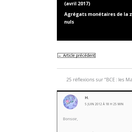
(avril 2017)
Agrégats monétaires de la z
nuls
←
Article précédent
25 réflexions sur “BCE : les M
H.
5 JUIN 2012 À 18 H 25 MIN
Bonsoir,