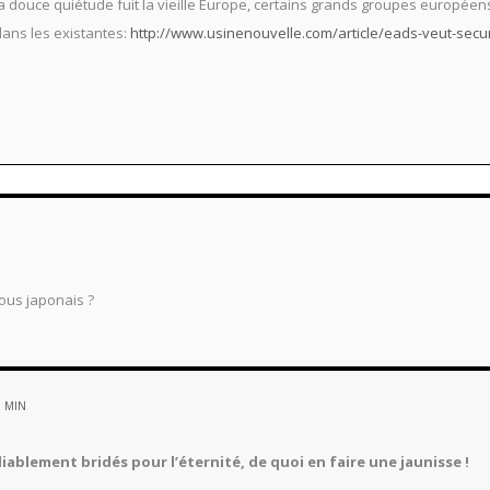
a douce quiétude fuit la vieille Europe, certains grands groupes européen
dans les existantes:
http://www.usinenouvelle.com/article/eads-veut-secu
ous japonais ?
6 MIN
ablement bridés pour l’éternité, de quoi en faire une jaunisse !