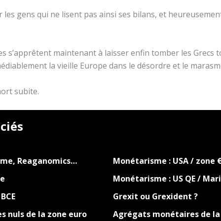
 les gens qui ne lisent pas ainsi ses bilans, et heureusement,
ibles s’apprêtent maintenant à laisser enfin tomber les Grec
émédiablement la vieille Europe dans le désordre et le maras
ort subite.
ciés
isme, Reaganomics…
Monétarisme : USA / zone 
ce
Monétarisme : US QE / Mari
 BCE
Grexit ou Grexident ?
s nuls de la zone euro
Agrégats monétaires de la 