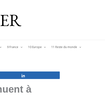
IER
9 France
10 Europe
11 Reste du monde
Partagez
nuent à