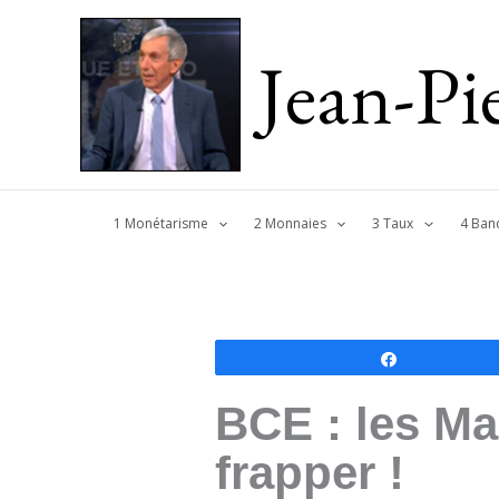
Jean-P
1 Monétarisme
2 Monnaies
3 Taux
4 Ban
Partagez
BCE : les Ma
frapper !