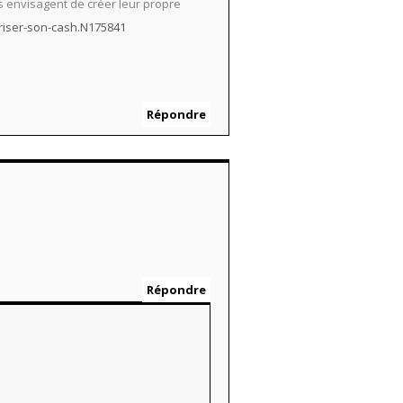
s envisagent de créer leur propre
riser-son-cash.N175841
Répondre
Répondre