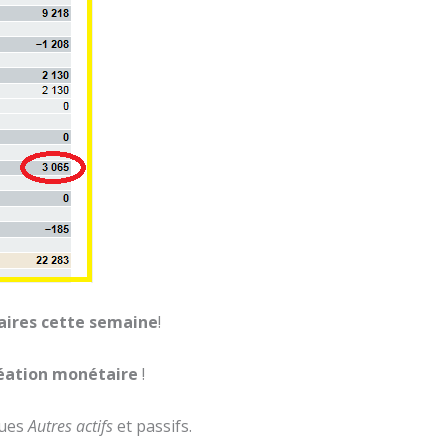
taires cette semaine
!
création monétaire
!
ques
Autres actifs
et passifs.