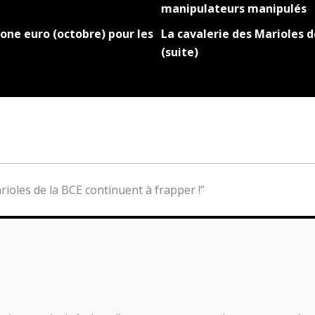
manipulateurs manipulés
one euro (octobre) pour les
La cavalerie des Marioles d
(suite)
arioles de la BCE continuent à frapper !”