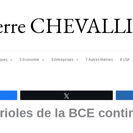
ierre CHEVALL
ques
5 Economie
6 Entreprises
7 Autres thèmes
8 USA
Tweetez
rioles de la BCE conti