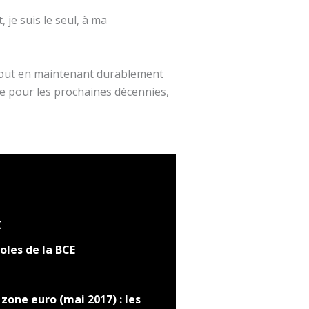
 je suis le seul, à ma
s tout en maintenant durablement
me pour les prochaines décennies,
€
oles de la BCE
zone euro (mai 2017) : les