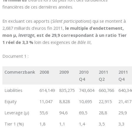
financières de ces dernières années.
En excluant ces apports (
Silent participations
) qui se montent à
2,687 milliards d’euros fin 2011,
le multiple d’endettement,
mon µ,
leverage
, est de 29,9 correspondant à un ratio Tier
1 réel de 3,3 %
loin des exigences de
Bâle III
,
Document 1 :
Commerzbank
2008
2009
2010
2011
2011
Q4
Q2
Q4
Liabilities
614,149
835,275
743,604
660,766
640,34
Equity
11,047
8,828
10,695
22,915
21,417
Leverage (µ)
55,6
94,6
69,5
28,8
29,9
Tier 1 (%)
1,8
1,1
1,4
3,5
3,3