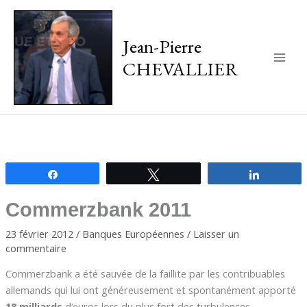
Jean-Pierre
CHEVALLIER
Main
Men
Partagez
Tweetez
Partagez
Commerzbank 2011
23 février 2012
/
Banques Européennes
/
Laisser un
commentaire
Commerzbank a été sauvée de la faillite par les contribuables
allemands qui lui ont généreusement et spontanément apporté
18 milliards
d‘euros lors du plus fort des turbulences