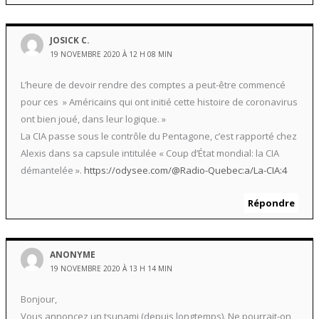
JOSICK C.
19 NOVEMBRE 2020 À 12 H 08 MIN
L’heure de devoir rendre des comptes a peut-être commencé
pour ces » Américains qui ont initié cette histoire de coronavirus
ont bien joué, dans leur logique. »
La CIA passe sous le contrôle du Pentagone, c’est rapporté chez
Alexis dans sa capsule intitulée « Coup d’État mondial: la CIA
démantelée ».
https://odysee.com/@Radio-Quebec:a/La-CIA:4
Répondre
ANONYME
19 NOVEMBRE 2020 À 13 H 14 MIN
Bonjour,
Vous annoncez un tsunami (depuis longtemps). Ne pourrait-on