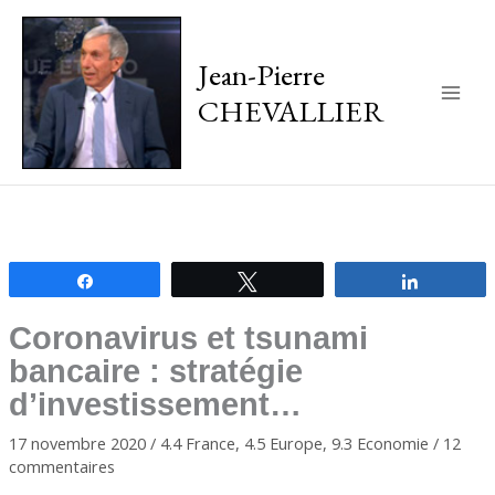
Jean-Pierre
CHEVALLIER
Main
Men
Partagez
Tweetez
Partagez
Coronavirus et tsunami
bancaire : stratégie
d’investissement…
17 novembre 2020
/
4.4 France
,
4.5 Europe
,
9.3 Economie
/
12
commentaires