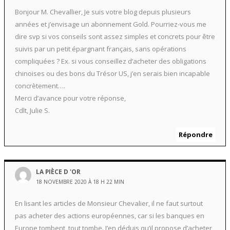
Bonjour M. Chevallier, Je suis votre blog depuis plusieurs
années et j’envisage un abonnement Gold. Pourriez-vous me
dire svp si vos conseils sont assez simples et concrets pour être
suivis par un petit épargnant français, sans opérations
compliquées ? Ex. si vous conseillez d’acheter des obligations
chinoises ou des bons du Trésor US, j’en serais bien incapable
concrètement….
Merci d’avance pour votre réponse,
Cdlt, Julie S.
Répondre
LA PIÈCE D 'OR
18 NOVEMBRE 2020 À 18 H 22 MIN
En lisant les articles de Monsieur Chevalier, il ne faut surtout
pas acheter des actions européennes, car si les banques en
Europe tombent, tout tombe. J’en déduis qu’il propose d’acheter