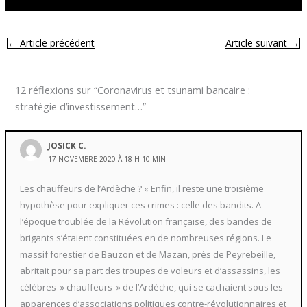
←
Article précédent
Article suivant
→
12 réflexions sur “Coronavirus et tsunami bancaire :
stratégie d’investissement…”
JOSICK C.
17 NOVEMBRE 2020 À 18 H 10 MIN
Les chauffeurs de l’Ardèche ? « Enfin, il reste une troisième
hypothèse pour expliquer ces crimes : celle des bandits. A
l’époque troublée de la Révolution française, des bandes de
brigants s’étaient constituées en de nombreuses régions. Le
massif forestier de Bauzon et de Mazan, près de Peyrebeille,
abritait pour sa part des troupes de voleurs et d’assassins, les
célèbres » chauffeurs » de l’Ardèche, qui se cachaient sous les
apparences d’associations politiques contre-révolutionnaires et