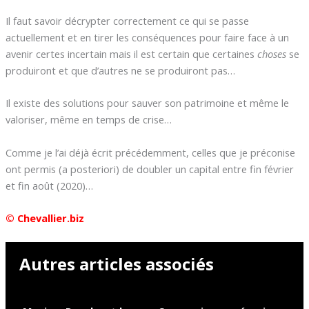
Il faut savoir décrypter correctement ce qui se passe
actuellement et en tirer les conséquences pour faire face à un
avenir certes incertain mais il est certain que certaines
choses
se
produiront et que d’autres ne se produiront pas…
Il existe des solutions pour sauver son patrimoine et même le
valoriser, même en temps de crise…
Comme je l’ai déjà écrit précédemment, celles que je préconise
ont permis (a posteriori) de doubler un capital entre fin février
et fin août (2020)…
© Chevallier.biz
Autres articles associés