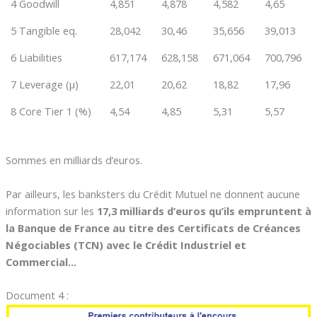
4 Goodwill
4,851
4,878
4,582
4,65
5 Tangible eq.
28,042
30,46
35,656
39,013
6 Liabilities
617,174
628,158
671,064
700,796
7 Leverage (µ)
22,01
20,62
18,82
17,96
8 Core Tier 1 (%)
4,54
4,85
5,31
5,57
Sommes en milliards d’euros.
Par ailleurs, les banksters du Crédit Mutuel ne donnent aucune
information sur les
17,3 milliards d’euros qu’ils empruntent à
la Banque de France au titre des Certificats de Créances
Négociables (TCN) avec le Crédit Industriel et
Commercial…
Document 4 :