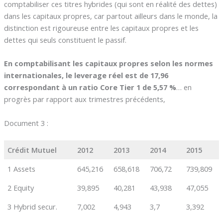
comptabiliser ces titres hybrides (qui sont en réalité des dettes)
dans les capitaux propres, car partout ailleurs dans le monde, la
distinction est rigoureuse entre les capitaux propres et les
dettes qui seuls constituent le passif.
En comptabilisant les capitaux propres selon les normes
internationales, le leverage réel est de 17,96
correspondant à un ratio Core Tier 1 de 5,57 %
… en
progrès par rapport aux trimestres précédents,
Document 3 :
Crédit Mutuel
2012
2013
2014
2015
1 Assets
645,216
658,618
706,72
739,809
2 Equity
39,895
40,281
43,938
47,055
3 Hybrid secur.
7,002
4,943
3,7
3,392