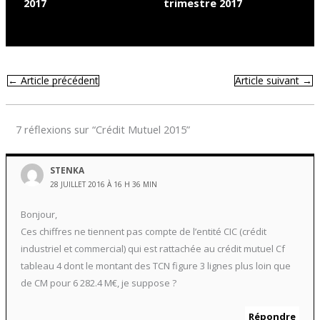
2017
trimestre 2017
←
Article précédent
Article suivant
→
7 réflexions sur “Crédit Mutuel 2015”
STENKA
28 JUILLET 2016 À 16 H 36 MIN
Bonjour,
Ces chiffres ne tiennent pas compte de l’entité CIC (crédit
industriel et commercial) qui est rattachée au crédit mutuel Cf
tableau 4 dont le montant des TCN figure 3 lignes plus loin que
de CM pour 6 282.4 M€, je suppose ?
Répondre