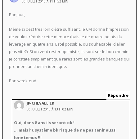
30 JUILLET 2016 À 11 H 52 MIN
Bonjour,
Même si c’est très loin d’être suffisant, le CM donne l’impression
de vouloir réduire cette menace (baisse de quatre points du
leverage en quatre ans. Est-il possible, ou souhaitable, d’aller
plus vite?). Si on veut rester optimiste, ils sont sur le bon chemin.
Je constate simplement que rares sont les grandes banques qui
prennent un chemin identique.
Bon week-end
Répondre
JP-CHEVALLIER
30 JUILLET 2016 À 13 H 02 MIN
Oui, dans 8 ans ils seront ok !
… mais l’€ système bk risque de ne pas tenir aussi
longtemps !!!