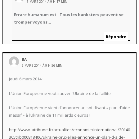
6 MARS 2014 À 9 H 17 MIN
Errare humanum est ! Tous les banksters peuvent se
tromper voyons…
Répondre
BA
6 MARS 2014 À 9 H 56 MIN
Jeudi 6 mars 2014 :
L’Union Européenne veut sauver l’Ukraine de la faillite !
L’Union Européenne vient d’annoncer un soi-disant « plan d’aide
massif » à l’Ukraine de 11 milliards d’euros !
http://www.latribune.fr/actualites/economie/international/20140
305trib000818406/ukraine-bruxelles-annonce-un-plan-d-aide-