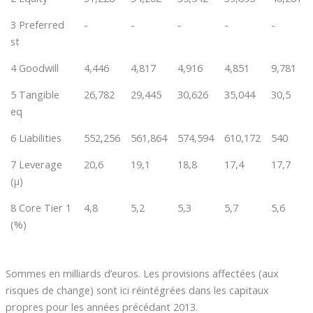
3 Preferred
-
-
-
-
-
st
4 Goodwill
4,446
4,817
4,916
4,851
9,781
5 Tangible
26,782
29,445
30,626
35,044
30,5
eq
6 Liabilities
552,256
561,864
574,594
610,172
540
7 Leverage
20,6
19,1
18,8
17,4
17,7
(µ)
8 Core Tier 1
4,8
5,2
5,3
5,7
5,6
(%)
Sommes en milliards d’euros. Les provisions affectées (aux
risques de change) sont ici réintégrées dans les capitaux
propres pour les années précédant 2013.