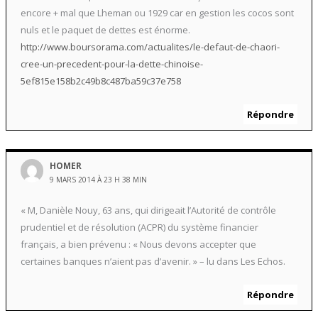
encore + mal que Lheman ou 1929 car en gestion les cocos sont
nuls et le paquet de dettes est énorme.
http://www.boursorama.com/actualites/le-defaut-de-chaori-
cree-un-precedent-pour-la-dette-chinoise-
5ef815e158b2c49b8c487ba59c37e758
Répondre
HOMER
9 MARS 2014 À 23 H 38 MIN
« M, Danièle Nouy, 63 ans, qui dirigeait l’Autorité de contrôle
prudentiel et de résolution (ACPR) du système financier
français, a bien prévenu : « Nous devons accepter que
certaines banques n’aient pas d’avenir. » – lu dans Les Echos.
Répondre