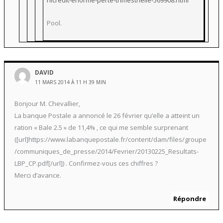
Pool.
DAVID
11 MARS 2014 À 11 H 39 MIN
Bonjour M. Chevallier,
La banque Postale a annoncé le 26 février qu’elle a atteint un
ration « Bale 2.5 » de 11,4% , ce qui me semble surprenant
([url]https://www.labanquepostale.fr/content/dam/files/groupe
/communiques_de_presse/2014/Fevrier/20130225_Resultats-
LBP_CP.pdf[/url]) . Confirmez-vous ces chiffres ?
Merci d’avance.
Répondre