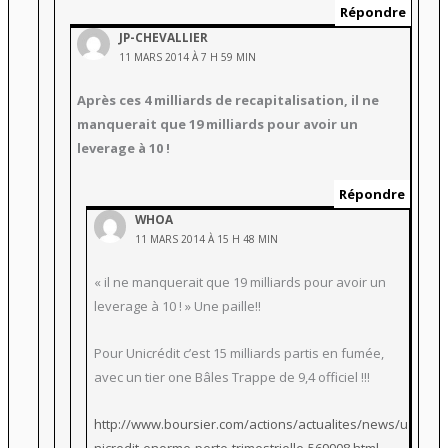
Répondre
JP-CHEVALLIER
11 MARS 2014 À 7 H 59 MIN
Après ces 4 milliards de recapitalisation, il ne
manquerait que 19 milliards pour avoir un
leverage à 10 !
Répondre
WHOA
11 MARS 2014 À 15 H 48 MIN
« il ne manquerait que 19 milliards pour avoir un
leverage à 10 ! » Une paille!!
Pour Unicrédit c’est 15 milliards partis en fumée,
avec un tier one Bâles Trappe de 9,4 officiel !!!
http://www.boursier.com/actions/actualites/news/u
nicredit-enorme-perte-trimestrielle-569908.html