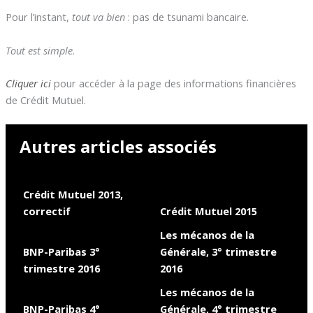
Pour l’instant,
tout va bien
: pas de tsunami bancaire.
Tout est simple
.
Cliquer ici
pour accéder à la page des informations financières
de Crédit Mutuel.
Autres articles associés
Crédit Mutuel 2013,
correctif
Crédit Mutuel 2015
Les mécanos de la
BNP-Paribas 3°
Générale, 3° trimestre
trimestre 2016
2016
Les mécanos de la
BNP-Paribas 4°
Générale, 4° trimestre