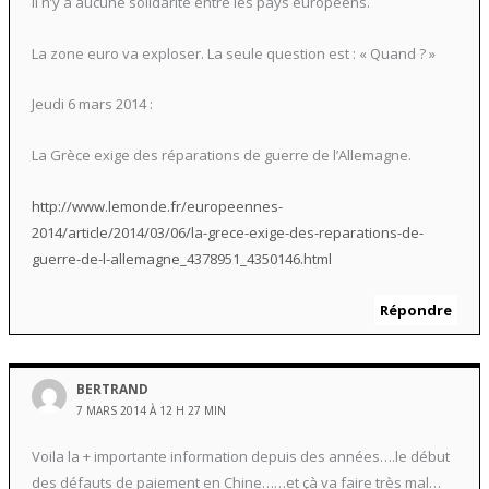
Il n’y a aucune solidarité entre les pays européens.
La zone euro va exploser. La seule question est : « Quand ? »
Jeudi 6 mars 2014 :
La Grèce exige des réparations de guerre de l’Allemagne.
http://www.lemonde.fr/europeennes-
2014/article/2014/03/06/la-grece-exige-des-reparations-de-
guerre-de-l-allemagne_4378951_4350146.html
Répondre
BERTRAND
7 MARS 2014 À 12 H 27 MIN
Voila la + importante information depuis des années….le début
des défauts de paiement en Chine……et çà va faire très mal…