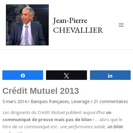
Jean-Pierre
CHEVALLIER
Main
Men
Partagez
Tweetez
Partagez
Crédit Mutuel 2013
5 mars 2014
/
Banques françaises
,
Leverage
/
21 commentaires
Les dirigeants du Crédit Mutuel publient aujourd’hui
un
communiqué de presse mais pas de bilan
! … alors que le
titre de ce communiqué est :
une performance solide,
un bilan