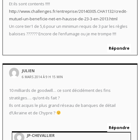
Et ils sont contents !!!!!
http://www.challenges.fr/entreprise/20140305.CHA1132/credit-
mutuel-un-beneficie-net-en-hausse-de-23-3-en-2013.html
Un core tier1 de 5,6 pour un minimun requis de 3 par les règles
baloises ?????? Encore de l’enfumage ou je me trompe !!!!
Répondre
JULIEN
6 MARS 2014 À 9 H 15 MIN
10 milliards de goodwill… ce sont décidément des fins
stratèges…. qu’ont-ils fait ?
Ils ont acquis le plus grand réseau de banques de détail
d’Ukraine et de Chypre ?
Répondre
JP-CHEVALLIER