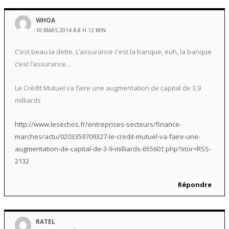
WHOA
10 MARS 2014 À 8 H 12 MIN
C’est beau la dette. L’assurance c’est la banque, euh, la banque
c’est l’assurance…
Le Crédit Mutuel va faire une augmentation de capital de 3,9
milliards
http://www.lesechos.fr/entreprises-secteurs/finance-
marches/actu/0203359709327-le-credit-mutuel-va-faire-une-
augmentation-de-capital-de-3-9-milliards-655601.php?xtor=RSS-
2132
Répondre
RATEL