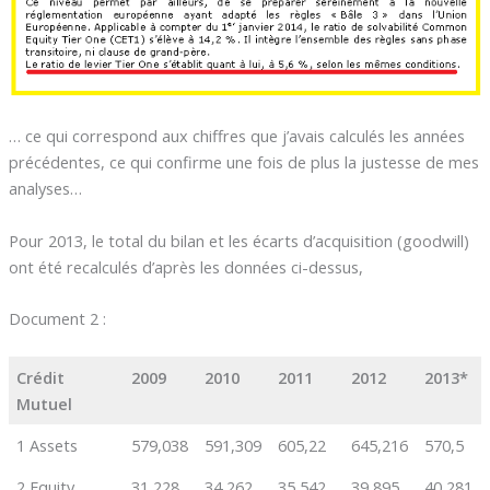
… ce qui correspond aux chiffres que j’avais calculés les années
précédentes, ce qui confirme une fois de plus la justesse de mes
analyses…
Pour 2013, le total du bilan et les écarts d’acquisition (goodwill)
ont été recalculés d’après les données ci-dessus,
Document 2 :
Crédit
2009
2010
2011
2012
2013*
Mutuel
1 Assets
579,038
591,309
605,22
645,216
570,5
2 Equity
31,228
34,262
35,542
39,895
40,281