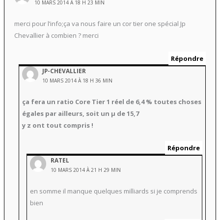
10 MARS 2014 À 18 H 23 MIN
merci pour l’info;ça va nous faire un cor tier one spécial Jp
Chevallier à combien ? merci
Répondre
JP-CHEVALLIER
10 MARS 2014 À 18 H 36 MIN
ça fera un ratio Core Tier 1 réel de 6,4 % toutes choses
égales par ailleurs, soit un µ de 15,7
y z ont tout compris !
Répondre
RATEL
10 MARS 2014 À 21 H 29 MIN
en somme il manque quelques milliards si je comprends
bien