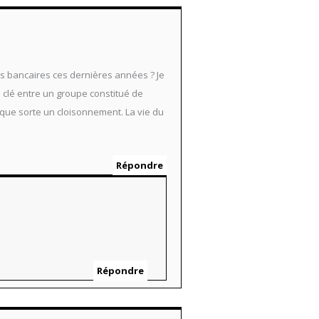
s bancaires ces dernières années ? Je
clé entre un groupe constitué de
lque sorte un cloisonnement. La vie du
Répondre
Répondre