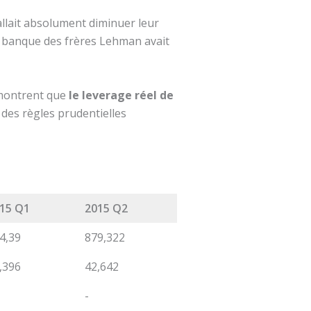
allait absolument diminuer leur
a banque des frères Lehman avait
s montrent que
le leverage réel de
 des règles prudentielles
15 Q1
2015 Q2
4,39
879,322
,396
42,642
-