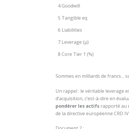
4 Goodwill
5 Tangible eq
6 Liabilities
7 Leverage (µ)
8 Core Tier 1 (%)
Sommes en milliards de francs… su
Un rappel : le véritable leverage 
d’acquisition, c’est-à-dire en éval
pondérer les actifs
rapporté au r
de la directive européenne CRD IV)
Document 2 :