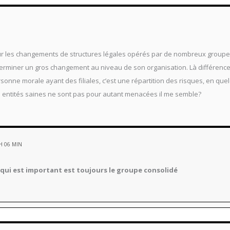
ur les changements de structures légales opérés par de nombreux groupe
rminer un gros changement au niveau de son organisation. Là différence 
onne morale ayant des filiales, c’est une répartition des risques, en que
s entités saines ne sont pas pour autant menacées il me semble?
 H 06 MIN
e qui est important est toujours le groupe consolidé