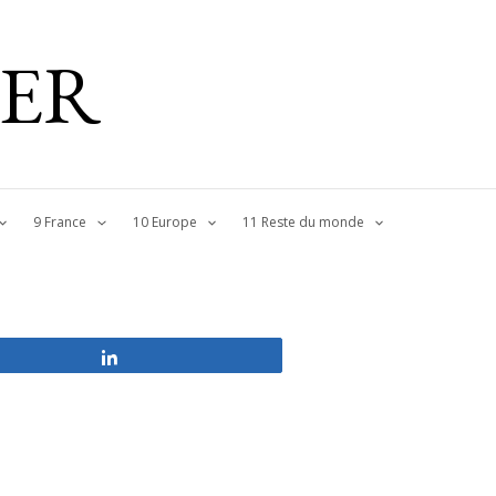
IER
9 France
10 Europe
11 Reste du monde
Partagez