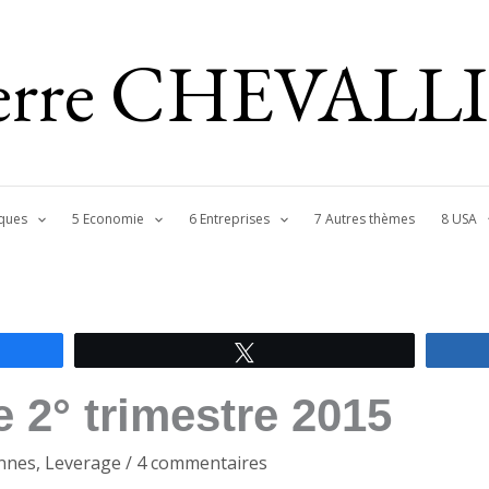
ierre CHEVALL
ques
5 Economie
6 Entreprises
7 Autres thèmes
8 USA
Tweetez
e 2° trimestre 2015
nnes
,
Leverage
/
4 commentaires