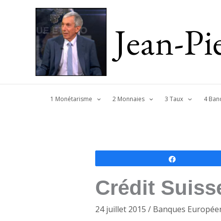
Jean-P
1 Monétarisme
2 Monnaies
3 Taux
4 Ban
Partagez
Crédit Suiss
24 juillet 2015
/
Banques Europée