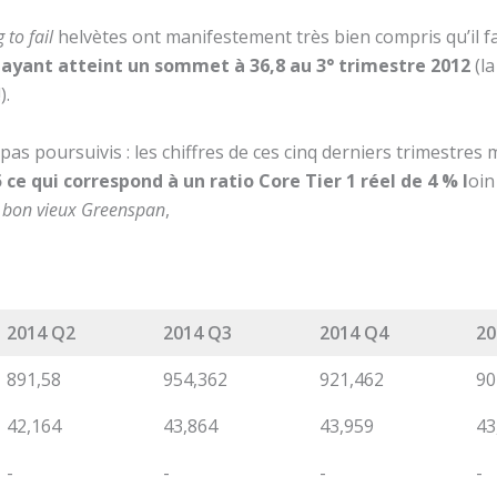
 to fail
helvètes ont manifestement très bien compris qu’il f
e ayant atteint un sommet à 36,8 au 3° trimestre 2012
(l
).
pas poursuivis : les chiffres de ces cinq derniers trimestre
 ce qui correspond à un ratio Core Tier 1 réel de 4 % l
oin
 bon vieux Greenspan
,
2014 Q2
2014 Q3
2014 Q4
20
891,58
954,362
921,462
90
42,164
43,864
43,959
43
-
-
-
-