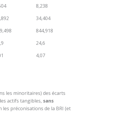
504
8,238
,892
34,404
9,498
844,918
,9
24,6
01
4,07
s les minoritaires) des écarts
des actifs tangibles,
sans
n les préconisations de la BRI (et