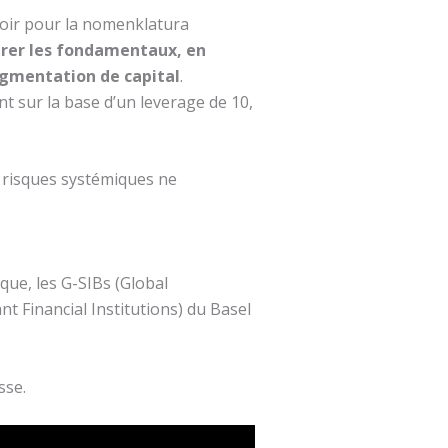
noir pour la nomenklatura
urer les fondamentaux, en
augmentation de capital
.
t sur la base d’un leverage de 10,
 risques systémiques ne
que, les G-SIBs (Global
 Financial Institutions) du Basel
sse.