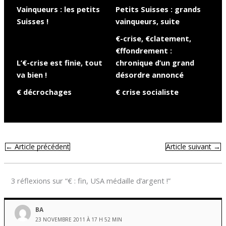
Vainqueurs : les petits
Petits Suisses : grands
Suisses !
vainqueurs, suite
€-crise, €clatement,
€ffondrement :
L’€-crise est finie, tout
chronique d’un grand
va bien !
désordre annoncé
€ décrochages
€ crise socialiste
←
Article précédent
Article suivant
→
3 réflexions sur “€ : fin, USA médaille d’argent !”
BA
23 NOVEMBRE 2011 À 17 H 52 MIN