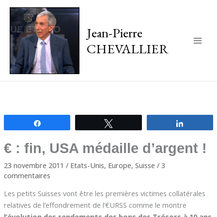
Jean-Pierre
CHEVALLIER
Main
Men
Partagez
Tweetez
Partagez
€ : fin, USA médaille d’argent !
23 novembre 2011
/
Etats-Unis
,
Europe
,
Suisse
/
3
commentaires
Les petits Suisses vont être les premières victimes collatérales
relatives de l’effondrement de l’€URSS comme le montre
l’évolution des rendements des bons des Trésors à 10 ans