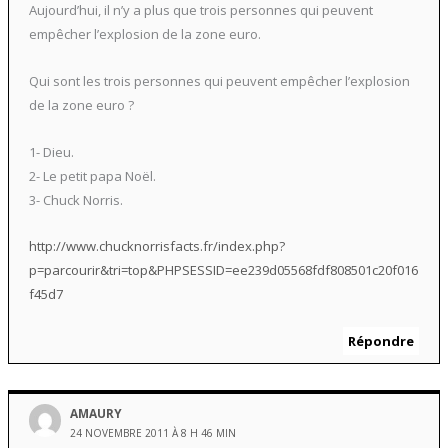
Aujourd’hui, il n’y a plus que trois personnes qui peuvent
empêcher l’explosion de la zone euro.
Qui sont les trois personnes qui peuvent empêcher l’explosion
de la zone euro ?
1- Dieu.
2- Le petit papa Noël.
3- Chuck Norris.
http://www.chucknorrisfacts.fr/index.php?
p=parcourir&tri=top&PHPSESSID=ee239d05568fdf808501c20f016
f45d7
Répondre
AMAURY
24 NOVEMBRE 2011 À 8 H 46 MIN