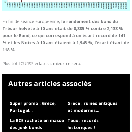
En fin de séance européenne,
le rendement des bons du
Trésor helvète à 10 ans était de 0,885 % contre 2,133 %
pour le Bund, ce qui correspond à un écart record de 141
% et les Notes à 10 ans étaient à 1,945 %, l’écart étant de
118 %.
Plus tôt l’€URSS éclatera, mieux ce sera.
Autres articles associés
Super promo : Grèce,
Grèce : ruines antiques
Portugal…
et modernes…
La BCE rachète en masse
Taux : records
des junk bonds
historiques !