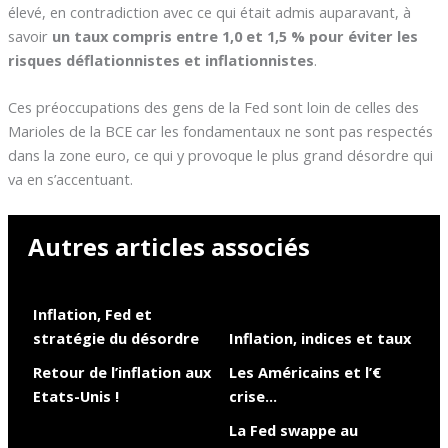
élevé, en contradiction avec ce qui était admis auparavant, à
savoir
un taux compris entre 1,0 et 1,5 % pour éviter les
risques déflationnistes et inflationnistes
.
Ces préoccupations des gens de la Fed sont loin de celles des
Marioles de la BCE car les fondamentaux ne sont pas respectés
dans la zone euro, ce qui y provoque le plus grand désordre qui
va en s’accentuant.
Autres articles associés
Inflation, Fed et
stratégie du désordre
Inflation, indices et taux
Retour de l’inflation aux
Les Américains et l’€
Etats-Unis !
crise…
La Fed swappe au