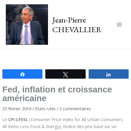
Jean-Pierre
CHEVALLIER
Main
Men
Partagez
Tweetez
Partagez
Fed, inflation et croissance
américaine
25 février 2016
/
Etats-Unis
/
2 commentaires
Le
CPI:LFESL
(Consumer Price Index for All Urban Consumers:
All Items Less Food & Energy), l’indice des prix basé sur un