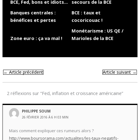
BCE, Fed, bons et idiots…
secours de la BCE
Banques centrales :
BCE : taux et
bénéfices et pertes
cocoricouac !
Monétarisme : US QE /
Zone euro : ça va mal !
Marioles de la BCE
←
Article précédent
Article suivant
→
2 réflexions sur “Fed, inflation et croissance américaine”
PHILIPPE SOUM
26 FÉVRIER 2016 À 6 H 03 MIN
Mais comment expliquer ces rumeurs alors ?
http://www.boursorama.com/actualites/les-taux-negatifs-