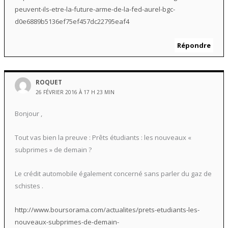
peuvent-ils-etre-la-future-arme-de-la-fed-aurel-bgc-
d0e6889b5136ef75ef457dc22795eaf4
Répondre
ROQUET
26 FÉVRIER 2016 À 17 H 23 MIN
Bonjour ,
Tout vas bien la preuve : Prêts étudiants : les nouveaux «
subprimes » de demain ?
Le crédit automobile également concerné sans parler du gaz de
schistes .
http://www.boursorama.com/actualites/prets-etudiants-les-
nouveaux-subprimes-de-demain-