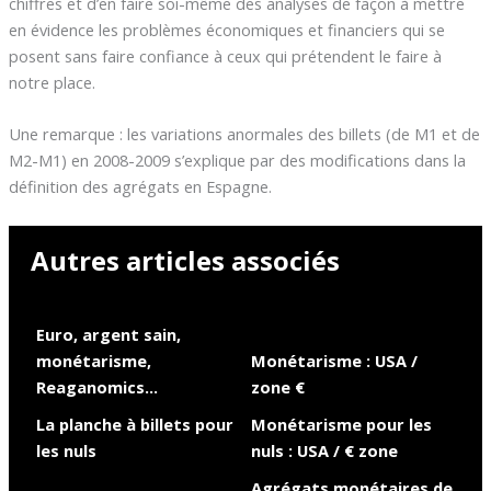
chiffres et d’en faire soi-même des analyses de façon à mettre
en évidence les problèmes économiques et financiers qui se
posent sans faire confiance à ceux qui prétendent le faire à
notre place.
Une remarque : les variations anormales des billets (de M1 et de
M2-M1) en 2008-2009 s’explique par des modifications dans la
définition des agrégats en Espagne.
Autres articles associés
Euro, argent sain,
monétarisme,
Monétarisme : USA /
Reaganomics…
zone €
La planche à billets pour
Monétarisme pour les
les nuls
nuls : USA / € zone
Agrégats monétaires de