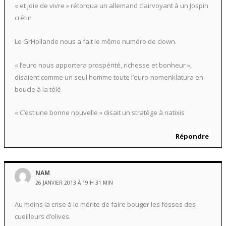
« et joie de vivre » rétorqua un allemand clairvoyant à un Jospin
crétin
Le GrHollande nous a fait le même numéro de clown.
« l’euro nous apportera prospérité, richesse et bonheur »,
disaient comme un seul homme toute l’euro-nomenklatura en
boucle à la télé
« C’est une bonne nouvelle » disait un stratège à natixis
Répondre
NAM
26 JANVIER 2013 À 19 H 31 MIN
Au moins la crise à le mérite de faire bouger les fesses des
cueilleurs d’olives.