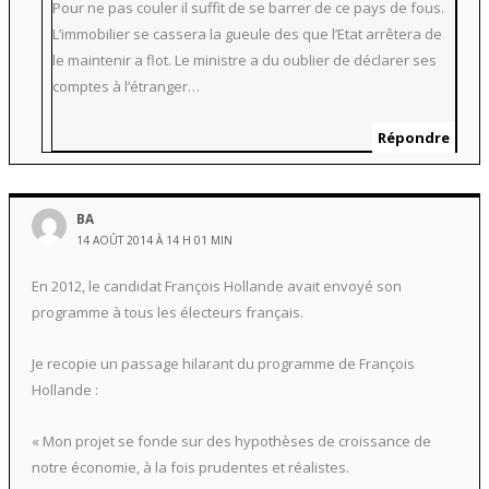
Pour ne pas couler il suffit de se barrer de ce pays de fous.
L’immobilier se cassera la gueule des que l’Etat arrêtera de
le maintenir a flot. Le ministre a du oublier de déclarer ses
comptes à l’étranger…
Répondre
BA
14 AOÛT 2014 À 14 H 01 MIN
En 2012, le candidat François Hollande avait envoyé son
programme à tous les électeurs français.
Je recopie un passage hilarant du programme de François
Hollande :
« Mon projet se fonde sur des hypothèses de croissance de
notre économie, à la fois prudentes et réalistes.