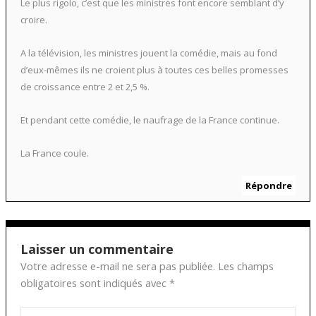
Le plus rigolo, c’est que les ministres font encore semblant d’y
croire.
A la télévision, les ministres jouent la comédie, mais au fond
d’eux-mêmes ils ne croient plus à toutes ces belles promesses
de croissance entre 2 et 2,5 %.
Et pendant cette comédie, le naufrage de la France continue.
La France coule.
Répondre
Laisser un commentaire
Votre adresse e-mail ne sera pas publiée.
Les champs
obligatoires sont indiqués avec
*
Écrivez