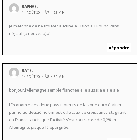
RAPHAEL
14 AOÛT 2014 À 7 H 29 MIN
Je m’étonne de ne trouver aucune allusion au Bound 2ans
négatif (a nouveau)../
Répondre
RATEL
14 AOÛT 2014 À 8 H 50 MIN
bonjour,l’Allemagne semble flanchée elle aussi;aie aie aie
L’économie des deux pays moteurs de la zone euro était en
panne au deuxième trimestre, le taux de croissance stagnant
en France tandis que l’activité s’est contractée de 0,2% en
Allemagne, jusque-là épargnée.