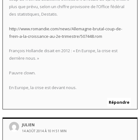
plus que prévu, selon un chiffre provisoire de l’Office fédéral
des statistiques, Destatis.
http://www.romandie.com/news/Allemagne-brutal-coup-de-
frein-a-la-croissance-au-2e-trimestre/507448.rom
François Hollande disait en 2012 : « En Europe, la crise est
derrière nous. »
Pauvre clown.
En Europe, la crise est devant nous.
Répondre
JULIEN
14 AOÛT 2014 À 10 H 51 MIN