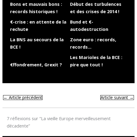
Bons et mauvais bons :
Début des turbulences
records historiques !
et des crises de 2014 !
€-crise : en attente de la
Bund et €-
rechute
autodestruction
La BNS au secours de la
Zone euro : records,
BCE !
records…
Les Marioles de la BCE :
€ffondrement, Grexit ?
pire que tout !
←
Article précédent
Article suivant
→
7 réflexions sur “La vieille Europe merveilleusement
décadente”