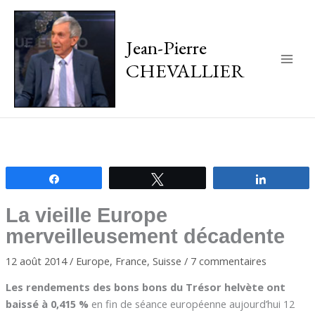
Jean-Pierre
CHEVALLIER
Main
Men
Partagez
Tweetez
Partagez
La vieille Europe
merveilleusement décadente
12 août 2014
/
Europe
,
France
,
Suisse
/
7 commentaires
Les rendements des bons bons du Trésor helvète ont
baissé à 0,415 %
en fin de séance européenne aujourd’hui 12