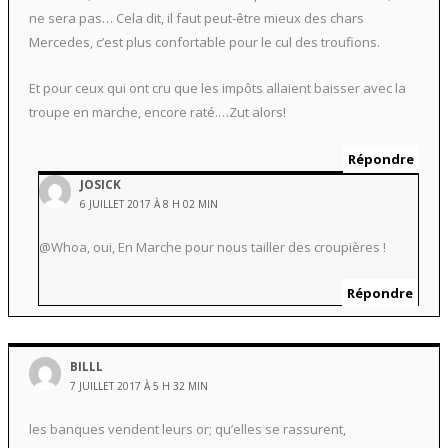
ne sera pas… Cela dit, il faut peut-être mieux des chars
Mercedes, c’est plus confortable pour le cul des troufions.
Et pour ceux qui ont cru que les impôts allaient baisser avec la
troupe en marche, encore raté.…Zut alors!
Répondre
JOSICK
6 JUILLET 2017 À 8 H 02 MIN
@Whoa, oui, En Marche pour nous tailler des croupières !
Répondre
BILLL
7 JUILLET 2017 À 5 H 32 MIN
les banques vendent leurs or; qu’elles se rassurent,