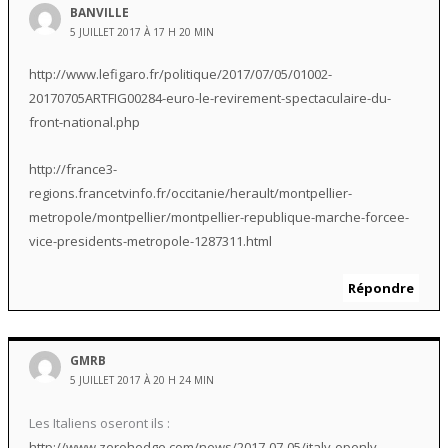
BANVILLE
5 JUILLET 2017 À 17 H 20 MIN
http://www.lefigaro.fr/politique/2017/07/05/01002-
20170705ARTFIG00284-euro-le-revirement-spectaculaire-du-
front-national.php
http://france3-
regions.francetvinfo.fr/occitanie/herault/montpellier-
metropole/montpellier/montpellier-republique-marche-forcee-
vice-presidents-metropole-1287311.html
Répondre
GMRB
5 JUILLET 2017 À 20 H 24 MIN
Les Italiens oseront ils :
http://www.zerohedge.com/news/2017-07-05/italy-openly-