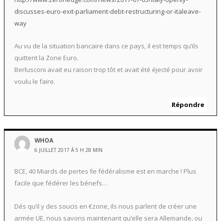
discusses-euro-exit-parliament-debt-restructuring-or-italeave-
way
Au vu de la situation bancaire dans ce pays, il est temps qu’ils
quittent la Zone Euro.
Berlusconi avait eu raison trop tôt et avait été éjecté pour avoir
voulu le faire.
Répondre
WHOA
6 JUILLET 2017 À 5 H 28 MIN
BCE, 40 Miards de pertes !le fédéralisme est en marche ! Plus
facile que fédérer les bénefs…
Dés qu’il y des soucis en €zone, ils nous parlent de créer une
armée UE, nous savons maintenant qu’elle sera Allemande, ou