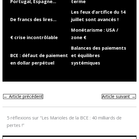
Portugal, Espagne…
terme
Les feux d’artifice du 14
De francs des lires…
juillet sont avancés !
Monétarisme : USA /
€ crise incontrôlable
zone €
Balances des paiements
BCE : défaut de paiement
et équilibres
en dollar perpétuel
systémiques
←
Article précédent
Article suivant
→
5 réflexions sur “Les Marioles de la BCE : 40 milliards de
pertes !”