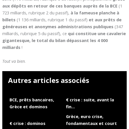
aux dépôts en retour de ces banques auprès de la BCE
(1
723 milliards, rubrique 2 du passif),
à la fameuse planche à
billets
(1 136 milliards, rubrique 1 du passif)
et aux prêts de
généreuses et anonymes administrations publiques
(347
milliards, rubrique 5 du passif), ce
qui constitue une cavalerie
gigantesque, le total du bilan dépassant les 4 000
milliards
!
Tout va bien
.
Autres articles associés
BCE, prêts bancaires,
€ crise : suite, avant la
Grèce et dominos
fin…
Grèce, euro crise,
€ crise : dominos
fondamentaux et court