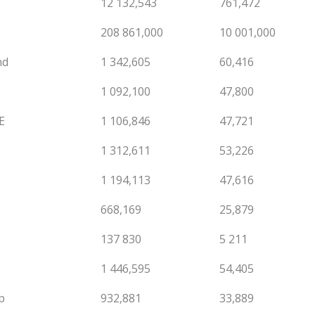
12 132,543
761,472
208 861,000
10 001,000
nd
1 342,605
60,416
1 092,100
47,800
E
1 106,846
47,721
1 312,611
53,226
1 194,113
47,616
668,169
25,879
137 830
5 211
1 446,595
54,405
p
932,881
33,889