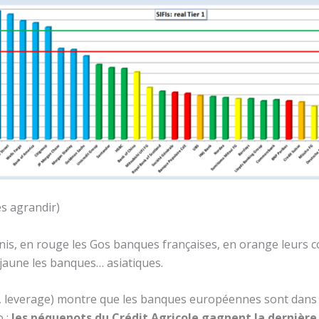
es agrandir)
Unis, en rouge les Gos banques françaises, en orange leurs c
aune les banques… asiatiques.
, leverage) montre que les banques européennes sont dans u
o :
les péquenots du Crédit Agricole gagnent la dernière