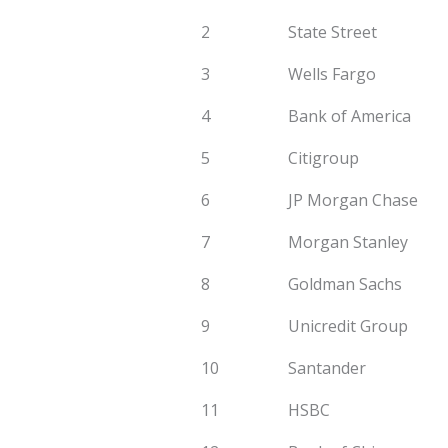
2
State Street
3
Wells Fargo
4
Bank of America
5
Citigroup
6
JP Morgan Chase
7
Morgan Stanley
8
Goldman Sachs
9
Unicredit Group
10
Santander
11
HSBC