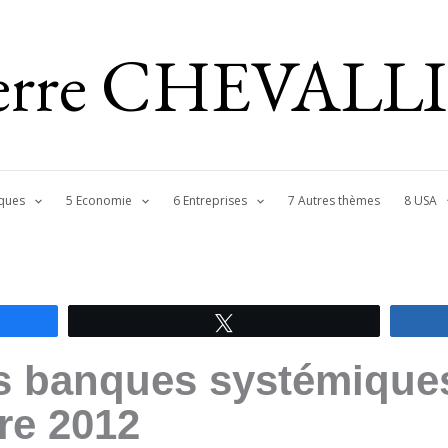
ierre CHEVALL
ques
5 Economie
6 Entreprises
7 Autres thèmes
8 USA
Tweetez
s banques systémique
tre 2012