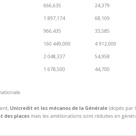
666,635
24,379
1 897,174
68,109
966,435
33,585
160 449,000
4 912,000
2 048,337
54,958
1 678,500
44,700
ationale.
ment,
Unicredit et les mécanos de la Générale
(dopés par 
t des places
mais les améliorations sont réduites en généra