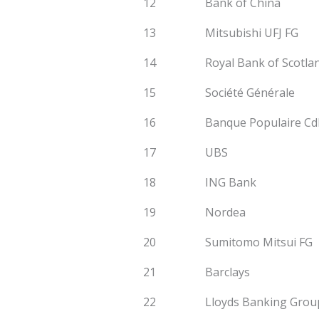
12
Bank of China
13
Mitsubishi UFJ FG
14
Royal Bank of Scotla
15
Société Générale
16
Banque Populaire Cd
17
UBS
18
ING Bank
19
Nordea
20
Sumitomo Mitsui FG
21
Barclays
22
Lloyds Banking Grou