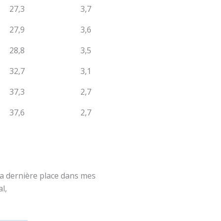
27,3
3,7
27,9
3,6
28,8
3,5
32,7
3,1
37,3
2,7
37,6
2,7
la dernière place dans mes
l,