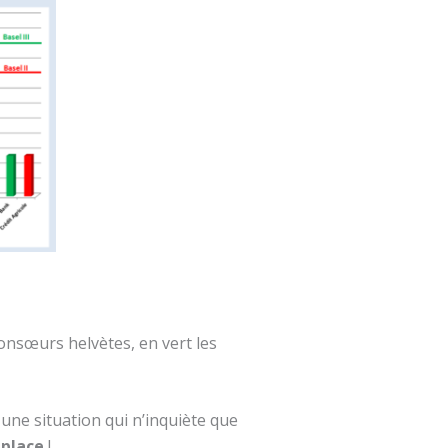
onsœurs helvètes, en vert les
ne situation qui n’inquiète que
 place
!