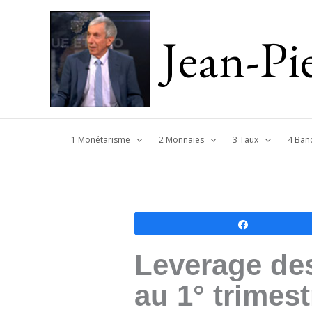
Jean-P
1 Monétarisme
2 Monnaies
3 Taux
4 Ban
Partagez
Leverage de
au 1° trimes