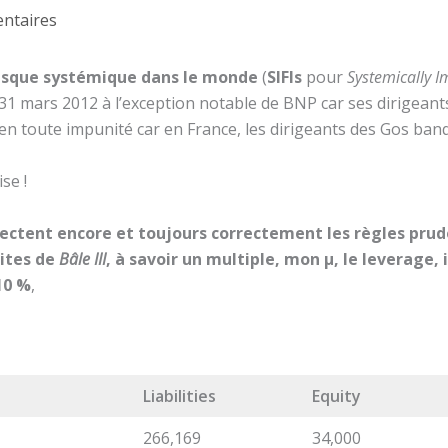
ntaires
risque systémique dans le monde
(
SIFIs
pour
Systemically I
 31 mars 2012 à l’exception notable de BNP car ses dirigeant
 en toute impunité car en France, les dirigeants des Gos banq
se !
ectent encore et toujours correctement les règles pru
dites de
Bâle III
, à savoir un multiple, mon µ, le leverage,
 10 %
,
Liabilities
Equity
266,169
34,000