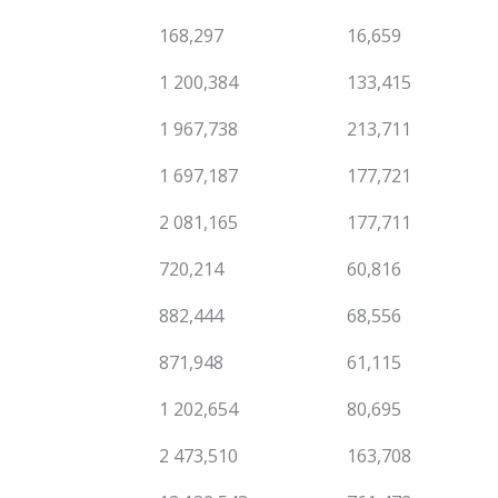
168,297
16,659
1 200,384
133,415
1 967,738
213,711
1 697,187
177,721
2 081,165
177,711
720,214
60,816
882,444
68,556
871,948
61,115
1 202,654
80,695
2 473,510
163,708