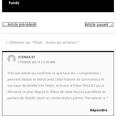
funds
←
Article précédent
Article suivant
→
1 réflexion sur “Pfizer : bravo les artistes !”
STENKA 07
3 FÉVRIER 2021 À 7 H 29 MIN
Très bel article qui confirme ce que tous les « complotistes »
pensent depuis le début avec cette histoire de coronavirus et
son taux de létalité très faible, et bravo à Didier RAOULT qui a
dénoncé ce plan depuis le début de cette fausse pandémie en
parlant de GILEAD (dont on n’entend plus parler). The winner is ?
Répondre