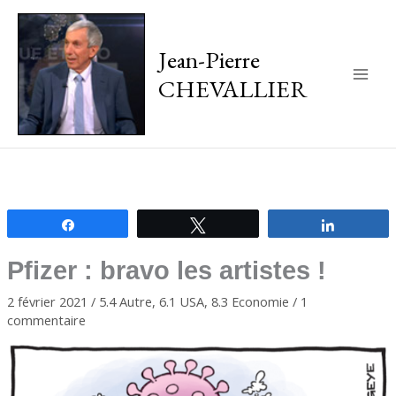
Jean-Pierre
CHEVALLIER
Main
Men
Partagez
Tweetez
Partagez
Pfizer : bravo les artistes !
2 février 2021
/
5.4 Autre
,
6.1 USA
,
8.3 Economie
/
1
commentaire