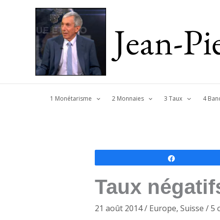
Jean-P
1 Monétarisme
2 Monnaies
3 Taux
4 Ban
Partagez
Taux négatif
21 août 2014
/
Europe
,
Suisse
/
5 