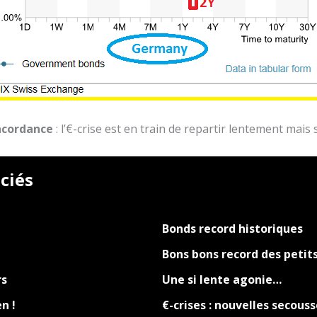
oncordance
: l’€-crise est en train de repartir lentement mais
ciés
Bonds record historiques
Bons bons record des petits
rs
Une si lente agonie…
en !
€-crises : nouvelles secous