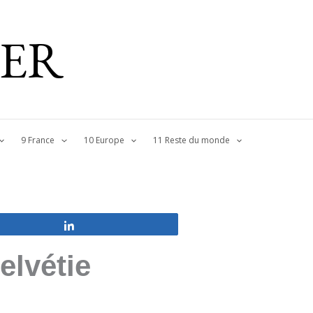
IER
9 France
10 Europe
11 Reste du monde
Partagez
elvétie