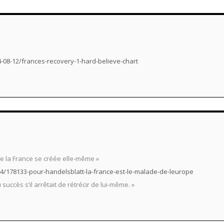
08-12/frances-recovery-1-hard-believe-chart
que la France se créée elle-même »
24/178133-pour-handelsblatt-la-france-est-le-malade-de-leurope
uccès s’il arrêtait de rétrécir de lui-même. »