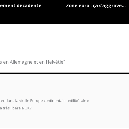
usement décadente
Zone euro : ça s’aggrave…
fs en Allemagne et en Helvétie”
rer dans la vieille Europe continentale antilibérale »
a très libérale UK?