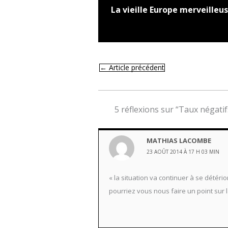
La vieille Europe merveille
←
Article précédent
5 réflexions sur “Taux négati
MATHIAS LACOMBE
23 AOÛT 2014 À 17 H 03 MIN
« la situation va continuer à se détério
pourriez vous nous faire un point sur l