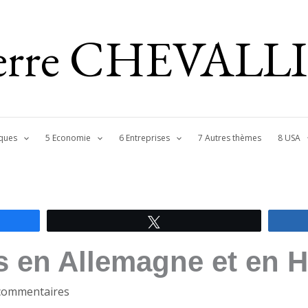
ierre CHEVALL
ques
5 Economie
6 Entreprises
7 Autres thèmes
8 USA
Tweetez
s en Allemagne et en H
commentaires