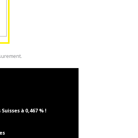
 surement.
 Suisses à 0,467 % !
ses