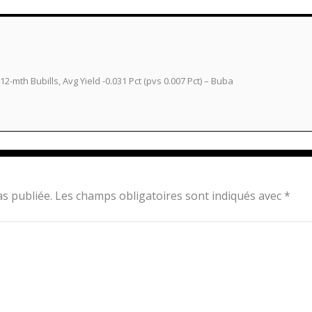
-mth Bubills, Avg Yield -0.031 Pct (pvs 0.007 Pct) – Buba
s publiée.
Les champs obligatoires sont indiqués avec
*