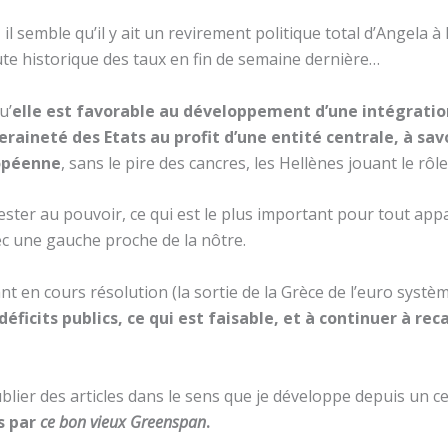
l semble qu’il y ait un revirement politique total d’Angela à l
ute historique des taux en fin de semaine dernière…
u’
elle est favorable au développement d’une intégration
veraineté des Etats au profit d’une entité centrale, à s
opéenne
, sans le pire des cancres, les Hellènes jouant le rôl
rester au pouvoir, ce qui est le plus important pour tout ap
ec une gauche proche de la nôtre.
t en cours résolution (la sortie de la Grèce de l’euro systèm
déficits publics, ce qui est faisable, et à continuer à re
ier des articles dans le sens que je développe depuis un c
s par
ce bon vieux Greenspan
.