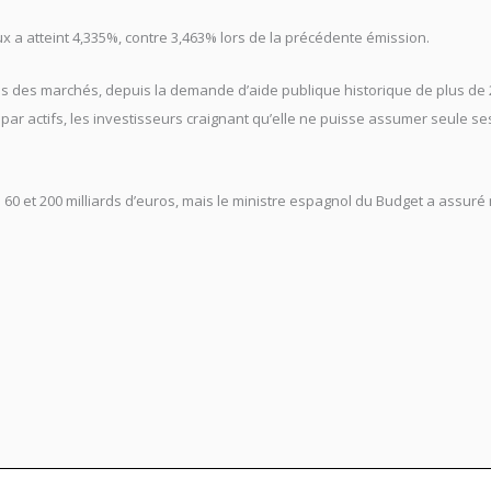
ux a atteint 4,335%, contre 3,463% lors de la précédente émission.
s des marchés, depuis la demande d’aide publique historique de plus de 2
ar actifs, les investisseurs craignant qu’elle ne puisse assumer seule ses
e 60 et 200 milliards d’euros, mais le ministre espagnol du Budget a assuré 