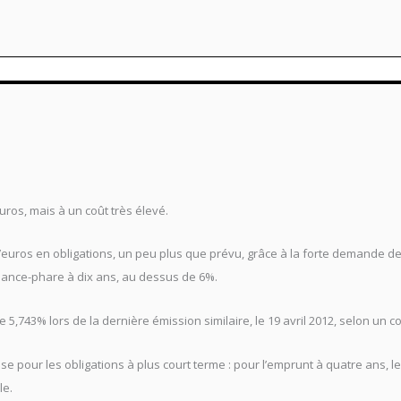
uros, mais à un coût très élevé.
 d’euros en obligations, un peu plus que prévu, grâce à la forte demande d
héance-phare à dix ans, au dessus de 6%.
tre 5,743% lors de la dernière émission similaire, le 19 avril 2012, selon 
 pour les obligations à plus court terme : pour l’emprunt à quatre ans, le
le.