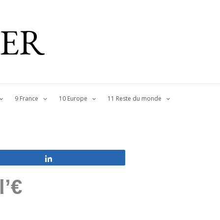
IER
9 France
10 Europe
11 Reste du monde
Partagez
l’€