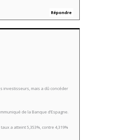
Répondre
es investisseurs, mais a dû concéder
un communiqué de la Banque d’Espagne.
 taux a atteint 5,353%, contre 4,319%