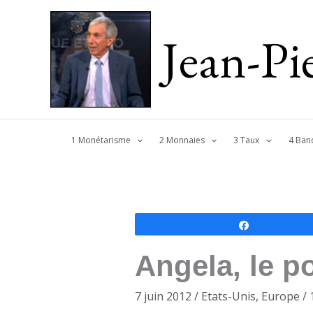
Jean-P
1 Monétarisme
2 Monnaies
3 Taux
4 Ban
Partagez
Angela, le po
7 juin 2012
/
Etats-Unis
,
Europe
/