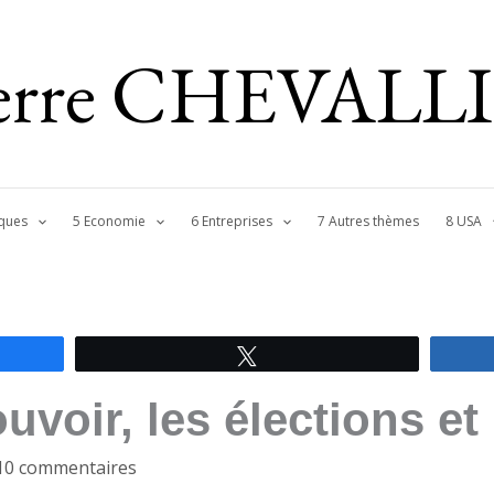
ierre CHEVALL
ques
5 Economie
6 Entreprises
7 Autres thèmes
8 USA
Tweetez
uvoir, les élections et 
10 commentaires