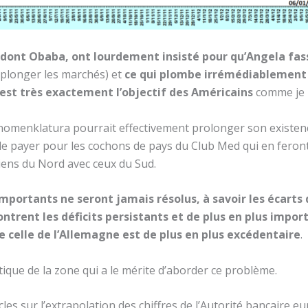
 dont Obaba, ont lourdement insisté pour qu’Angela fas
 plonger les marchés) et
ce qui plombe irrémédiablement l
 est très exactement l’objectif des Américains
comme je l
 nomenklatura pourrait effectivement prolonger son existen
e payer pour les cochons de pays du Club Med qui en feront
aliens du Nord avec ceux du Sud.
importants ne seront jamais résolus, à savoir les écarts
trent les déficits persistants et de plus en plus impor
 celle de l’Allemagne est de plus en plus excédentaire
.
itique de la zone qui a le mérite d’aborder ce problème.
les sur l’extrapolation des chiffres de l’Autorité bancaire 