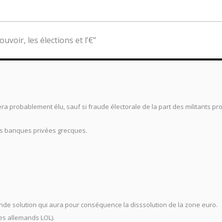
uvoir, les élections et l’€”
sera probablement élu, sauf si fraude électorale de la part des militants pr
es banques privées grecques.
nde solution qui aura pour conséquence la disssolution de la zone euro.
 les allemands LOL).