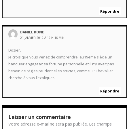
Répondre
DANIEL ROND
21 JANVIER 2012 À 19 H 16 MIN
Dozier,
Je crois que vous venez de comprendre; au19ème siècle un
banquier engageait sa fortune personnelle et il n’y avait pas
besoin de règles prudentielles strictes, comme J P Chevallier
cherche à vous l’expliquer.
Répondre
Laisser un commentaire
Votre adresse e-mail ne sera pas publiée.
Les champs