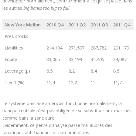
développer normalement, contrairement à ce qui se passe dans
les autres
big banks too big to fail
.
New York Mellon
2010 Q4
2011 Q2
2011 Q3
2011 Q4
Pref. stocks
-
-
-
-
Liabilities
214,194
271,507
287,782
291,179
Equity
33,065
33,199
34,405
34,087
Leverage (µ)
6,5
8,2
8,4
8,5
Tier 1 (%)
15,4
12,2
12
11,7
Le système bancaire américain fonctionne normalement, la
banque centrale n’est pas obligée de se substituer aux marchés
comme dans la zone euro.
Evidemment, ce genre d’analyse passe mal auprès des
fanatiques anti-banques et anti-américains.