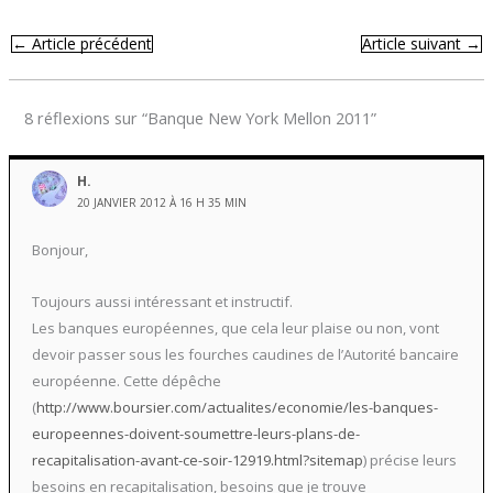
←
Article précédent
Article suivant
→
8 réflexions sur “Banque New York Mellon 2011”
H.
20 JANVIER 2012 À 16 H 35 MIN
Bonjour,
Toujours aussi intéressant et instructif.
Les banques européennes, que cela leur plaise ou non, vont
devoir passer sous les fourches caudines de l’Autorité bancaire
européenne. Cette dépêche
(
http://www.boursier.com/actualites/economie/les-banques-
europeennes-doivent-soumettre-leurs-plans-de-
recapitalisation-avant-ce-soir-12919.html?sitemap
) précise leurs
besoins en recapitalisation, besoins que je trouve