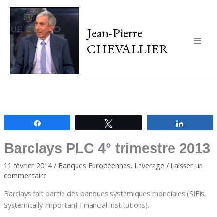
Jean-Pierre
CHEVALLIER
Main
Men
Partagez
Tweetez
Partagez
Barclays PLC 4° trimestre 2013
11 février 2014
/
Banques Européennes
,
Leverage
/
Laisser un
commentaire
Barclays fait partie des banques systémiques mondiales (SIFIs,
Systemically Important Financial Institutions).