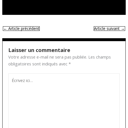
←
Article précédent
Article suivant
→
Laisser un commentaire
Votre adresse e-mail ne sera pas publiée.
Les champs
obligatoires sont indiqués avec
*
Écrivez
ici…