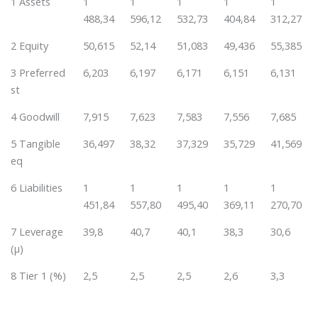
1 Assets
1
1
1
1
1
488,34
596,12
532,73
404,84
312,27
2 Equity
50,615
52,14
51,083
49,436
55,385
3 Preferred
6,203
6,197
6,171
6,151
6,131
st
4 Goodwill
7,915
7,623
7,583
7,556
7,685
5 Tangible
36,497
38,32
37,329
35,729
41,569
eq
6 Liabilities
1
1
1
1
1
451,84
557,80
495,40
369,11
270,70
7 Leverage
39,8
40,7
40,1
38,3
30,6
(µ)
8 Tier 1 (%)
2,5
2,5
2,5
2,6
3,3