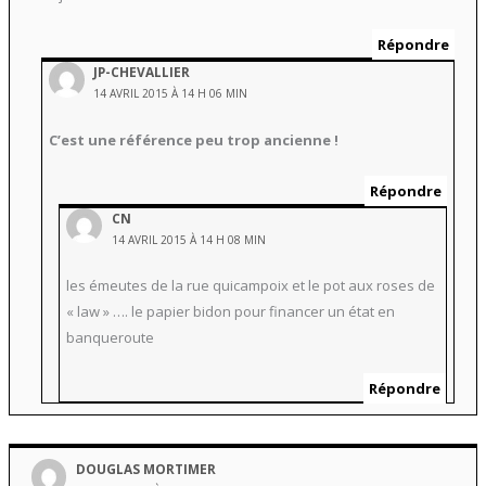
Répondre
JP-CHEVALLIER
14 AVRIL 2015 À 14 H 06 MIN
C’est une référence peu trop ancienne !
Répondre
CN
14 AVRIL 2015 À 14 H 08 MIN
les émeutes de la rue quicampoix et le pot aux roses de
« law » …. le papier bidon pour financer un état en
banqueroute
Répondre
DOUGLAS MORTIMER