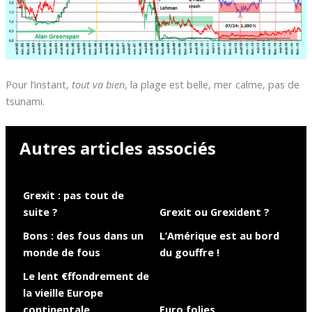
Pour l’instant,
tout va bien
, la plage est belle, mer calme, pas de
tsunami.
Autres articles associés
Grexit : pas tout de
suite ?
Grexit ou Grexident ?
Bons : des fous dans un
L’Amérique est au bord
monde de fous
du gouffre !
Le lent €ffondrement de
la vieille Europe
continentale
Euro folies