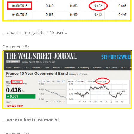
… quasiment égalé hier 13 avril…
Document 6 :
…
encore battu ce matin
!
Document 7 :