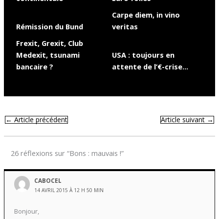
Carpe diem, in vino
Rémission du Bund
veritas
Frexit, Grexit, Club
Medexit, tsunami
USA : toujours en
bancaire ?
attente de l’€-crise…
←
Article précédent
Article suivant
→
26 réflexions sur “Bons : mauvais !”
CABOCEL
14 AVRIL 2015 À 12 H 50 MIN
Bonjour,