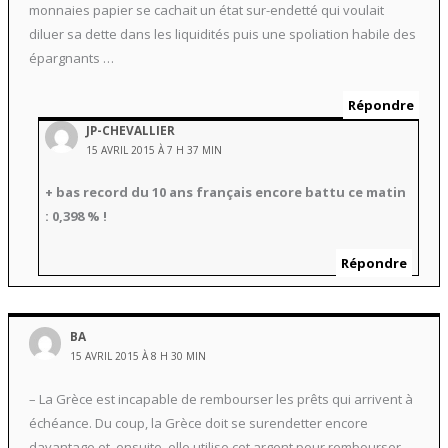
monnaies papier se cachait un état sur-endetté qui voulait
diluer sa dette dans les liquidités puis une spoliation habile des
épargnants …
Répondre
JP-CHEVALLIER
15 AVRIL 2015 À 7 H 37 MIN
+ bas record du 10 ans français encore battu ce matin
: 0,398 % !
Répondre
BA
15 AVRIL 2015 À 8 H 30 MIN
– La Grèce est incapable de rembourser les prêts qui arrivent à
échéance. Du coup, la Grèce doit se surendetter encore
davantage et, ensuite, elle utilise cet argent pour rembourser