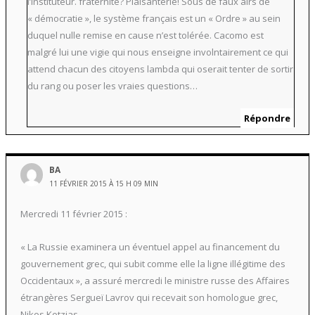
l’instituteur. fraternité? Plaisanterie! Sous de faux airs de
« démocratie », le système français est un « Ordre » au sein
duquel nulle remise en cause n’est tolérée. Cacomo est
malgré lui une vigie qui nous enseigne involntairement ce qui
attend chacun des citoyens lambda qui oserait tenter de sortir
du rang ou poser les vraies questions…
Répondre
BA
11 FÉVRIER 2015 À 15 H 09 MIN
Mercredi 11 février 2015 :
« La Russie examinera un éventuel appel au financement du
gouvernement grec, qui subit comme elle la ligne illégitime des
Occidentaux », a assuré mercredi le ministre russe des Affaires
étrangères Sergueï Lavrov qui recevait son homologue grec,
Nikos Kotzias.