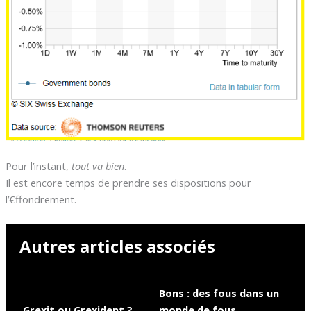
Pour l’instant,
tout va bien
.
Il est encore temps de prendre ses dispositions pour
l’€ffondrement.
Autres articles associés
Bons : des fous dans un
Grexit ou Grexident ?
monde de fous