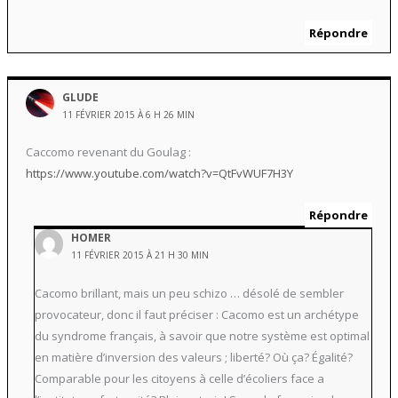
Répondre
GLUDE
11 FÉVRIER 2015 À 6 H 26 MIN
Caccomo revenant du Goulag :
https://www.youtube.com/watch?v=QtFvWUF7H3Y
Répondre
HOMER
11 FÉVRIER 2015 À 21 H 30 MIN
Cacomo brillant, mais un peu schizo … désolé de sembler
provocateur, donc il faut préciser : Cacomo est un archétype
du syndrome français, à savoir que notre système est optimal
en matière d’inversion des valeurs ; liberté? Où ça? Égalité?
Comparable pour les citoyens à celle d’écoliers face a