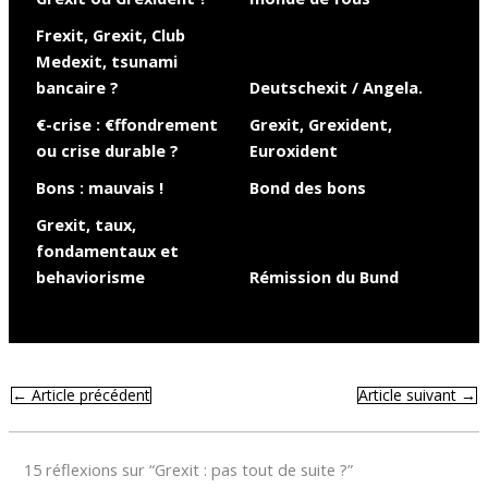
Frexit, Grexit, Club
Medexit, tsunami
bancaire ?
Deutschexit / Angela.
€-crise : €ffondrement
Grexit, Grexident,
ou crise durable ?
Euroxident
Bons : mauvais !
Bond des bons
Grexit, taux,
fondamentaux et
behaviorisme
Rémission du Bund
←
Article précédent
Article suivant
→
15 réflexions sur “Grexit : pas tout de suite ?”