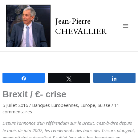
Jean-Pierre
CHEVALLIER
Main
Men
Partagez
Tweetez
Partagez
Brexit / €- crise
5 juillet 2016
/
Banques Européennes
,
Europe
,
Suisse
/
11
commentaires
Depuis l’annonce d’un référendum sur le Brexit, c’est-à-dire depuis
le mois de juin 2007, les rendements des bons des Trésors plongent,
ayant atteint aujourd’hui 5 juillet leur plus bas historique
en