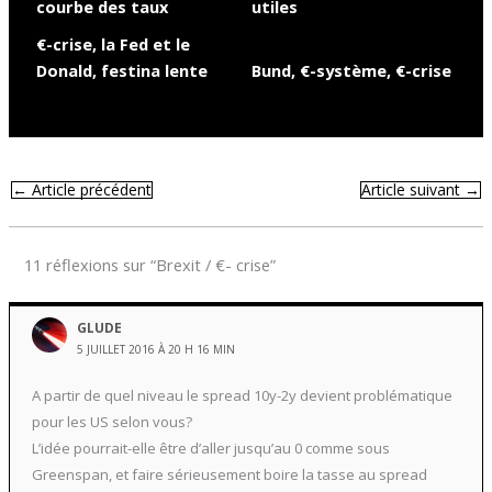
courbe des taux
utiles
€-crise, la Fed et le
Donald, festina lente
Bund, €-système, €-crise
←
Article précédent
Article suivant
→
11 réflexions sur “Brexit / €- crise”
GLUDE
5 JUILLET 2016 À 20 H 16 MIN
A partir de quel niveau le spread 10y-2y devient problématique
pour les US selon vous?
L’idée pourrait-elle être d’aller jusqu’au 0 comme sous
Greenspan, et faire sérieusement boire la tasse au spread