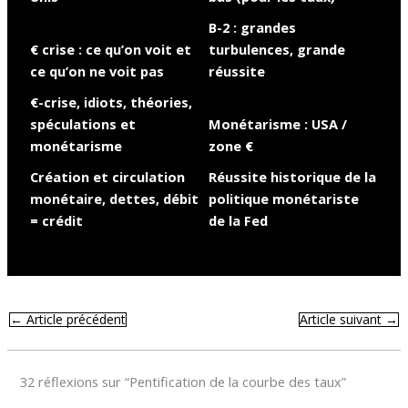
B-2 : grandes
€ crise : ce qu’on voit et
turbulences, grande
ce qu’on ne voit pas
réussite
€-crise, idiots, théories,
spéculations et
Monétarisme : USA /
monétarisme
zone €
Création et circulation
Réussite historique de la
monétaire, dettes, débit
politique monétariste
= crédit
de la Fed
←
Article précédent
Article suivant
→
32 réflexions sur “Pentification de la courbe des taux”