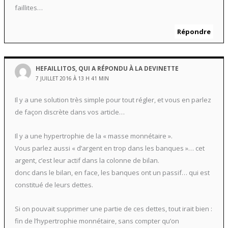
faillites…
Répondre
HEFAILLITOS, QUI A RÉPONDU À LA DEVINETTE
7 JUILLET 2016 À 13 H 41 MIN
Il y a une solution très simple pour tout régler, et vous en parlez
de façon discrète dans vos article…
Il y a une hypertrophie de la « masse monnétaire ».
Vous parlez aussi « d’argent en trop dans les banques »… cet
argent, c’est leur actif dans la colonne de bilan.
donc dans le bilan, en face, les banques ont un passif… qui est
constitué de leurs dettes.
Si on pouvait supprimer une partie de ces dettes, tout irait bien :
fin de l’hypertrophie monnétaire, sans compter qu’on