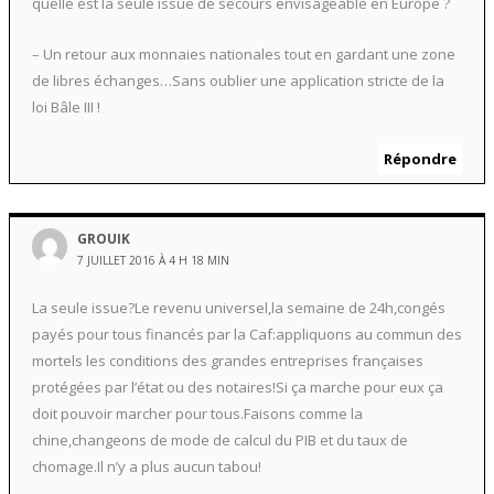
quelle est la seule issue de secours envisageable en Europe ?
– Un retour aux monnaies nationales tout en gardant une zone
de libres échanges…Sans oublier une application stricte de la
loi Bâle III !
Répondre
GROUIK
7 JUILLET 2016 À 4 H 18 MIN
La seule issue?Le revenu universel,la semaine de 24h,congés
payés pour tous financés par la Caf:appliquons au commun des
mortels les conditions des grandes entreprises françaises
protégées par l’état ou des notaires!Si ça marche pour eux ça
doit pouvoir marcher pour tous.Faisons comme la
chine,changeons de mode de calcul du PIB et du taux de
chomage.Il n’y a plus aucun tabou!