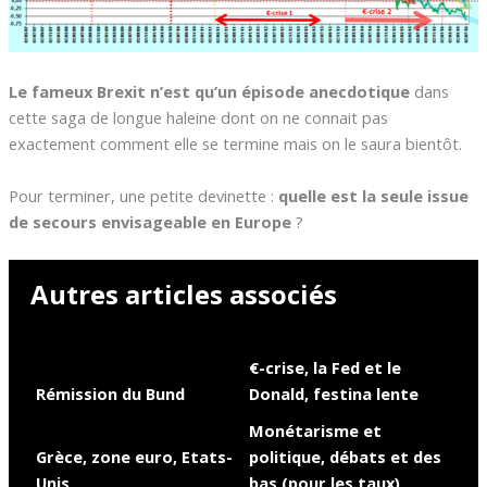
Le fameux Brexit n’est qu’un épisode anecdotique
dans
cette saga de longue haleine dont on ne connait pas
exactement comment elle se termine mais on le saura bientôt.
Pour terminer, une petite devinette :
quelle est la seule issue
de secours envisageable en Europe
?
Autres articles associés
€-crise, la Fed et le
Rémission du Bund
Donald, festina lente
Monétarisme et
Grèce, zone euro, Etats-
politique, débats et des
Unis
bas (pour les taux)