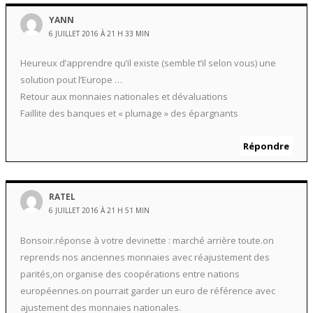
YANN
6 JUILLET 2016 À 21 H 33 MIN
Heureux d’apprendre qu’il existe (semble t’il selon vous) une
solution pout l’Europe …
Retour aux monnaies nationales et dévaluations
Faillite des banques et « plumage » des épargnants
Répondre
RATEL
6 JUILLET 2016 À 21 H 51 MIN
Bonsoir.réponse à votre devinette : marché arrière toute.on
reprends nos anciennes monnaies avec réajustement des
parités,on organise des coopérations entre nations
européennes.on pourrait garder un euro de référence avec
ajustement des monnaies nationales.