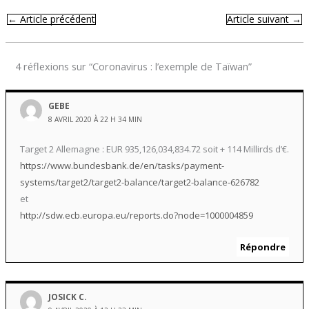
←
Article précédent
Article suivant
→
4 réflexions sur “Coronavirus : l’exemple de Taïwan”
GEBE
8 AVRIL 2020 À 22 H 34 MIN
Target 2 Allemagne : EUR 935,126,034,834.72 soit + 114 Millirds d’€.
https://www.bundesbank.de/en/tasks/payment-
systems/target2/target2-balance/target2-balance-626782
et
http://sdw.ecb.europa.eu/reports.do?node=1000004859
Répondre
JOSICK C.