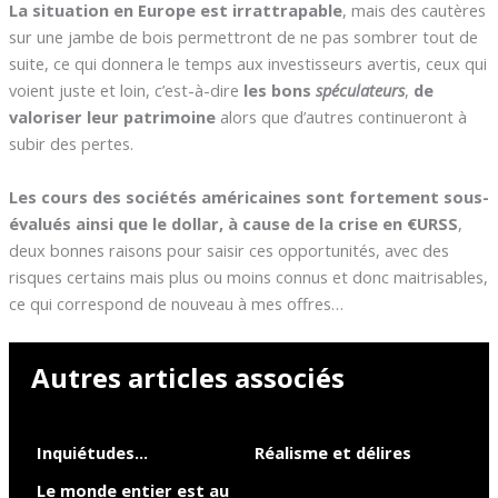
La situation en Europe est irrattrapable
, mais des cautères
sur une jambe de bois permettront de ne pas sombrer tout de
suite, ce qui donnera le temps aux investisseurs avertis, ceux qui
voient juste et loin, c’est-à-dire
les bons
spéculateurs
,
de
valoriser leur patrimoine
alors que d’autres continueront à
subir des pertes.
Les cours des sociétés américaines sont fortement sous-
évalués ainsi que le dollar, à cause de la crise en €URSS
,
deux bonnes raisons pour saisir ces opportunités, avec des
risques certains mais plus ou moins connus et donc maitrisables,
ce qui correspond de nouveau à mes offres…
Autres articles associés
Inquiétudes…
Réalisme et délires
Le monde entier est au