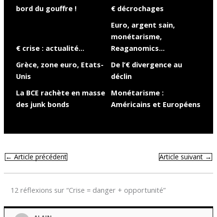
bord du gouffre !
€ décrochages
Euro, argent sain,
monétarisme,
€ crise : actualité…
Reaganomics…
Grèce, zone euro, Etats-
De l’€ divergence au
Unis
déclin
La BCE rachète en masse
Monétarisme :
des junk bonds
Américains et Européens
←
Article précédent
Article suivant
→
12 réflexions sur “Crise = danger + opportunité”