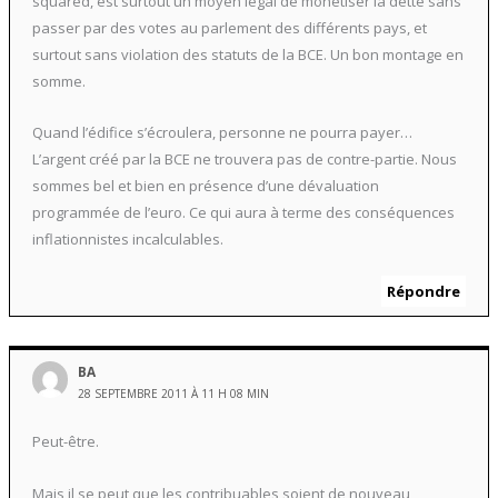
squared, est surtout un moyen légal de monétiser la dette sans
passer par des votes au parlement des différents pays, et
surtout sans violation des statuts de la BCE. Un bon montage en
somme.
Quand l’édifice s’écroulera, personne ne pourra payer…
L’argent créé par la BCE ne trouvera pas de contre-partie. Nous
sommes bel et bien en présence d’une dévaluation
programmée de l’euro. Ce qui aura à terme des conséquences
inflationnistes incalculables.
Répondre
BA
28 SEPTEMBRE 2011 À 11 H 08 MIN
Peut-être.
Mais il se peut que les contribuables soient de nouveau