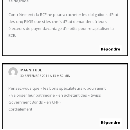
se dégrade.
Concrètement : la BCE ne pourra racheter les obligations d’Etat
des cinq PIIGS que si les chefs d’Etat demandent à leurs
électeurs de payer davantage d’impôts pour recapitaliser la
BCE.
Répondre
MAGNITUDE
30 SEPTEMBRE 2011 À 13 H 52 MIN
Pensez-vous que « les bons spéculateurs », pourraient
« valoriser leur patrimoine » en achetant des « Swiss
Government Bonds » en CHF ?
Cordialement
Répondre