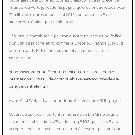
nationales de la zone euro, si les obligations de la Grèce, de
l’Irlande, du Portugal et de l’Espagne, qu’elles ont achetées pour
72 milliards d’euros depuis mai 2010 pour aider ces Etats
membres, n’étaient pas remboursées.
Dès lors, le contribuable paierait aussi cette note d’une faillite
d’un Etat de la zone euro, comme la Grèce ou l’Irlande, jusqu’ici
secouru par la BCE et ne pouvant plus rembourser ses
emprunts. »
http://www.latribune.fr/journal/edition-du-2012/economie-
international/1091163/le-contribuable-a-la-rescousse-de-sa-
banque-centrale.html
Frank Paul Weber, La Tribune, lundi 20 décembre 2010, page 6.
Cet article est très important : il montre que la BCE ne pourra
racheter les obligations d’Etat des cinq PIIGS que si les Etats
acceptent de la recapitaliser au fur et à mesure que son bilan