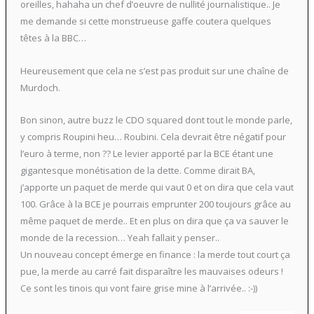
oreilles, hahaha un chef d’oeuvre de nullité journalistique.. Je
me demande si cette monstrueuse gaffe coutera quelques
têtes à la BBC…
Heureusement que cela ne s’est pas produit sur une chaîne de
Murdoch.
Bon sinon, autre buzz le CDO squared dont tout le monde parle,
y compris Roupini heu… Roubini. Cela devrait être négatif pour
l’euro à terme, non ?? Le levier apporté par la BCE étant une
gigantesque monétisation de la dette. Comme dirait BA,
j’apporte un paquet de merde qui vaut 0 et on dira que cela vaut
100. Grâce à la BCE je pourrais emprunter 200 toujours grâce au
même paquet de merde.. Et en plus on dira que ça va sauver le
monde de la recession… Yeah fallait y penser..
Un nouveau concept émerge en finance : la merde tout court ça
pue, la merde au carré fait disparaître les mauvaises odeurs !
Ce sont les tinois qui vont faire grise mine à l’arrivée.. :-))