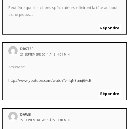
Peut-être que les « bons spéculateurs » finiront la tète au bout
d’une pique….
Répondre
DRSTEF
27 SEPTEMBRE 2011 À 18 H 01 MIN
Amusant:
http://www.youtube.com/watch?v=lqN3amj6AcE
Répondre
DAWEI
27 SEPTEMBRE 2011 À 22 H 18 MIN