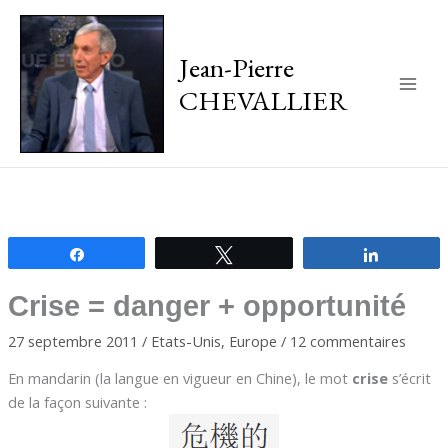
Jean-Pierre
CHEVALLIER
Main
Men
Partagez
Tweetez
Partagez
Crise = danger + opportunité
27 septembre 2011
/
Etats-Unis
,
Europe
/
12 commentaires
En mandarin (la langue en vigueur en Chine), le mot
crise
s’écrit
de la façon suivante :