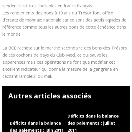
vendent les titres libellables en francs français.
Les rendements des bons à 10 ans du Trésor font office
d’ersatz de monnaie nationale car ce sont des actifs liquides de
référence comme tous les autres bons de cette échéance dans
le monde.
La BCE rachète sur le marché secondaire des bons des Trésors
de ces cochons de pays du Club Med, ce qui sauve les
apparences mais ces opérations ne font que modifier cet
excellent indicateur qui donne la mesure de la gangrène en
cachant l’ampleur du mal.
Autres articles associés
Déficits dans la balance
Déficits dans la balance
des paiements : juillet
des paiements : juin 2011
2011