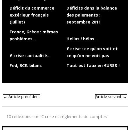
Déficit du commerce
Déficits dans la balance
extérieur français
des paiements :
(juillet)
septembre 2011
France, Grèce : mêmes
problèmes…
Hellas ! hélas…
€ crise : ce qu’on voit et
€ crise : actualité…
ce qu’on ne voit pas
Fed, BCE: bilans
Tout est faux en €URSS !
←
Article précédent
Article suivant
→
10 réflexions sur “€ crise et règlements de comptes”