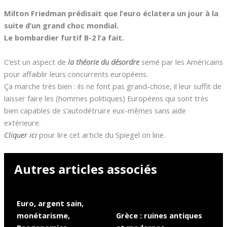
Milton Friedman prédisait que l’euro éclatera un jour à la
suite d’un grand choc mondial.
Le bombardier furtif B-2 l’a fait.
C’est un aspect de
la théorie du désordre
semé par les Américains
pour affaiblir leurs concurrents européens.
Ça marche très bien : ils ne font pas grand-chose, il leur suffit de
laisser faire les (hommes politiques) Européens qui sont très
bien capables de s’autodétruire eux-mêmes sans aide
extérieure.
Cliquer ici
pour lire cet article du Spiegel on line.
Autres articles associés
Euro, argent sain,
monétarisme,
Grèce : ruines antiques