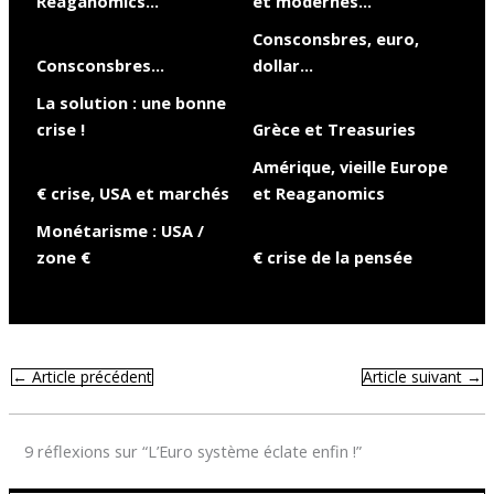
Reaganomics…
et modernes…
Consconsbres, euro,
Consconsbres…
dollar…
La solution : une bonne
crise !
Grèce et Treasuries
Amérique, vieille Europe
€ crise, USA et marchés
et Reaganomics
Monétarisme : USA /
zone €
€ crise de la pensée
←
Article précédent
Article suivant
→
9 réflexions sur “L’Euro système éclate enfin !”