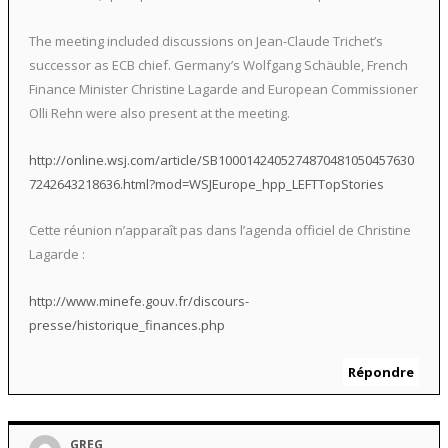
The meeting included discussions on Jean-Claude Trichet’s
successor as ECB chief. Germany’s Wolfgang Schäuble, French
Finance Minister Christine Lagarde and European Commissioner
Olli Rehn were also present at the meeting.
http://online.wsj.com/article/SB1000142405274870481050457630
7242643218636.html?mod=WSJEurope_hpp_LEFTTopStories
Cette réunion n’apparaît pas dans l’agenda officiel de Christine
Lagarde :
http://www.minefe.gouv.fr/discours-
presse/historique_finances.php
Répondre
GREG