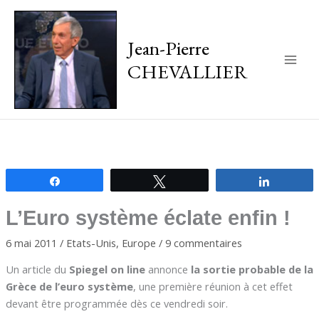
Jean-Pierre
CHEVALLIER
Main
Men
Partagez
Tweetez
Partagez
L’Euro système éclate enfin !
6 mai 2011
/
Etats-Unis
,
Europe
/
9 commentaires
Un article du
Spiegel on line
annonce
la sortie probable de la
Grèce de l’euro système
, une première réunion à cet effet
devant être programmée dès ce vendredi soir.