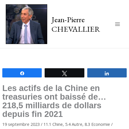
Jean-Pierre
CHEVALLIER
Main
Men
Partagez
Tweetez
Partagez
Les actifs de la Chine en
treasuries ont baissé de…
218,5 milliards de dollars
depuis fin 2021
19 septembre 2023
/
11.1 Chine
,
5.4 Autre
,
8.3 Economie
/