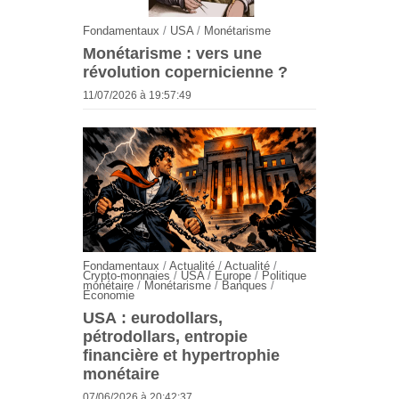
Fondamentaux
/
USA
/
Monétarisme
Monétarisme : vers une
révolution copernicienne ?
11/07/2026 à 19:57:49
Fondamentaux
/
Actualité
/
Actualité
/
Crypto-monnaies
/
USA
/
Europe
/
Politique
monétaire
/
Monétarisme
/
Banques
/
Economie
USA : eurodollars,
pétrodollars, entropie
financière et hypertrophie
monétaire
07/06/2026 à 20:42:37