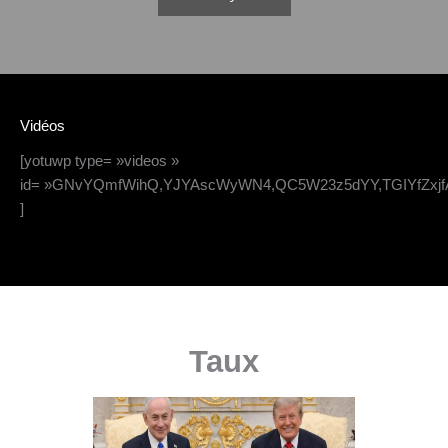
Vidéos
[yotuwp type= »videos »
id= »GNvYQmfWihQ,YJYAscWyWN4,QC5W23z5dYY,TGIYfZxjf
]
Taux