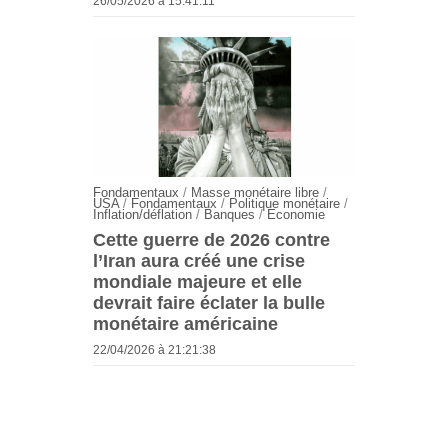
26/05/2026 à 15:41:11
Fondamentaux
/
Masse monétaire libre
/
USA
/
Fondamentaux
/
Politique monétaire
/
Inflation/déflation
/
Banques
/
Economie
Cette guerre de 2026 contre
l’Iran aura créé une crise
mondiale majeure et elle
devrait faire éclater la bulle
monétaire américaine
22/04/2026 à 21:21:38