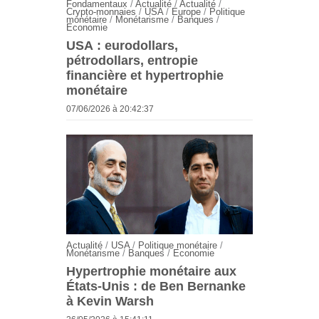
Fondamentaux
/
Actualité
/
Actualité
/
Crypto-monnaies
/
USA
/
Europe
/
Politique
monétaire
/
Monétarisme
/
Banques
/
Economie
USA : eurodollars,
pétrodollars, entropie
financière et hypertrophie
monétaire
07/06/2026 à 20:42:37
Actualité
/
USA
/
Politique monétaire
/
Monétarisme
/
Banques
/
Economie
Hypertrophie monétaire aux
États-Unis : de Ben Bernanke
à Kevin Warsh