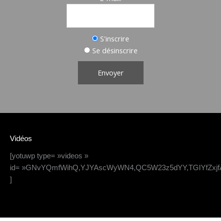
S'inscrire
Se désinscrire
Vidéos
[yotuwp type= »videos »
id= »GNvYQmfWihQ,YJYAscWyWN4,QC5W23z5dYY,TGIYfZxjf
]