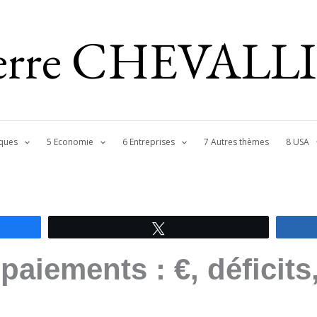
ierre CHEVALL
ques
5 Economie
6 Entreprises
7 Autres thèmes
8 USA
Tweetez
paiements : €, déficits