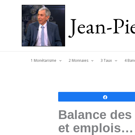
Jean-P
1 Monétarisme
2 Monnaies
3 Taux
4 Ban
Partagez
Balance des 
et emplois…