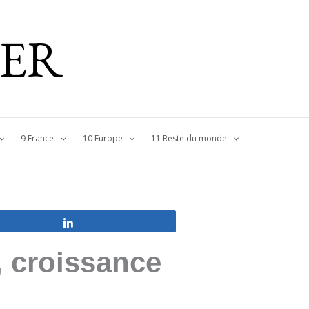
IER
9 France
10 Europe
11 Reste du monde
Partagez
, croissance