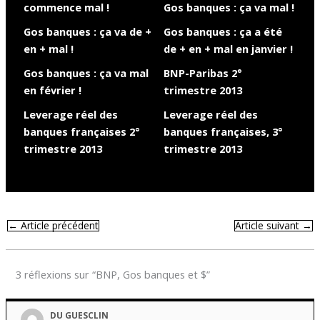
commence mal !
Gos banques : ça va mal !
Gos banques : ça va de +
Gos banques : ça a été
en + mal !
de + en + mal en janvier !
Gos banques : ça va mal
BNP-Paribas 2°
en février !
trimestre 2013
Leverage réel des
Leverage réel des
banques françaises 2°
banques françaises, 3°
trimestre 2013
trimestre 2013
←
Article précédent
Article suivant
→
3 réflexions sur “BNP, Gos banques et $”
DU GUESCLIN