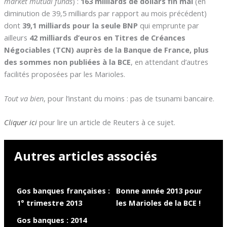
market mutual funds
) :
163 milliards de dollars fin mai
(en
diminution de 39,5 milliards par rapport au mois précédent)
dont
39,1 milliards pour la seule BNP
qui emprunte par
ailleurs
42 milliards d’euros en Titres de Créances
Négociables (TCN) auprès de la Banque de France, plus
des sommes non publiées à la BCE
, en attendant d’autres
facilités proposées par les Marioles.
Tout va bien
, pour l’instant du moins : pas de tsunami bancaire.
Cliquer ici
pour lire un article de Reuters à ce sujet.
Autres articles associés
Gos banques françaises :
Bonne année 2013 pour
1° trimestre 2013
les Marioles de la BCE !
Gos banques : 2014