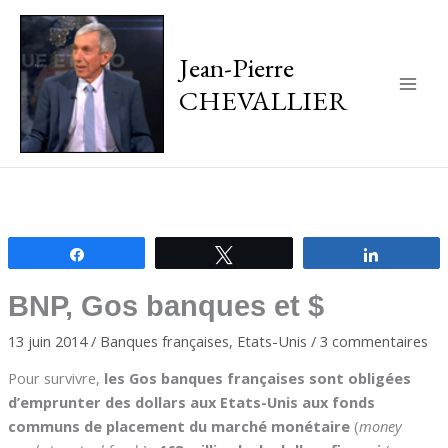
Jean-Pierre
CHEVALLIER
Main
Men
Partagez
Tweetez
Partagez
BNP, Gos banques et $
13 juin 2014
/
Banques françaises
,
Etats-Unis
/
3 commentaires
Pour survivre,
les Gos banques françaises sont obligées
d’emprunter des dollars aux Etats-Unis aux fonds
communs de placement du marché monétaire
(
money