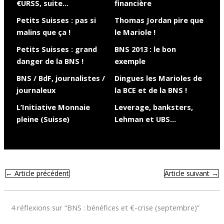
€URSS, suite…
financière
Petits Suisses : pas si
Thomas Jordan pire que
malins que ça !
le Mariole !
Petits Suisses : grand
BNS 2013 : le bon
danger de la BNS !
exemple
BNS / BdF, journalistes /
Dingues les Marioles de
journaleux
la BCE et de la BNS !
L’Initiative Monnaie
Leverage, banksters,
pleine (Suisse)
Lehman et UBS…
←
Article précédent
Article suivant
→
4 réflexions sur “BNS : bénéfices et €-crise (septembre)”