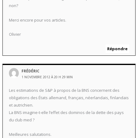
non?
Merci encore pour vos articles.
Olivier
Répondre
FRÉDÉRIC
1 NOVEMBRE 2012 À 20 H 29 MIN
Les estimations de S&P à propos de la BNS concernent des
obligations des États allemand, français, néerlandais, finlandais
et autrichien.
La BNS imagine-t-elle l’effet des dominos de la dette des pays
du club med ?
Meilleures salutations.