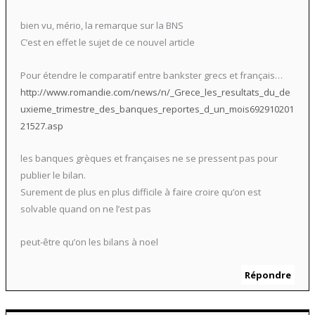
bien vu, mério, la remarque sur la BNS
C’est en effet le sujet de ce nouvel article
Pour étendre le comparatif entre bankster grecs et français…
http://www.romandie.com/news/n/_Grece_les_resultats_du_de
uxieme_trimestre_des_banques_reportes_d_un_mois692910201
21527.asp
les banques grèques et françaises ne se pressent pas pour
publier le bilan.
Surement de plus en plus difficile à faire croire qu’on est
solvable quand on ne l’est pas
peut-être qu’on les bilans à noel
Répondre