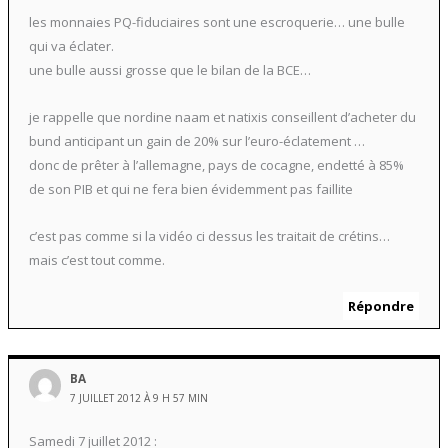
les monnaies PQ-fiduciaires sont une escroquerie… une bulle
qui va éclater.
une bulle aussi grosse que le bilan de la BCE…
je rappelle que nordine naam et natixis conseillent d’acheter du
bund anticipant un gain de 20% sur l’euro-éclatement …
donc de prêter à l’allemagne, pays de cocagne, endetté à 85%
de son PIB et qui ne fera bien évidemment pas faillite
c’est pas comme si la vidéo ci dessus les traitait de crétins…
mais c’est tout comme.
Répondre
BA
7 JUILLET 2012 À 9 H 57 MIN
Samedi 7 juillet 2012 :