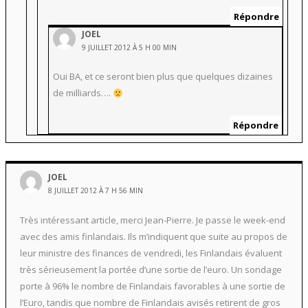
Répondre
JOEL
9 JUILLET 2012 À 5 H 00 MIN
Oui BA, et ce seront bien plus que quelques dizaines
de milliards….
Répondre
JOEL
8 JUILLET 2012 À 7 H 56 MIN
Très intéressant article, merci Jean-Pierre. Je passe le week-end
avec des amis finlandais. Ils m’indiquent que suite au propos de
leur ministre des finances de vendredi, les Finlandais évaluent
très sérieusement la portée d’une sortie de l’euro. Un sondage
porte à 96% le nombre de Finlandais favorables à une sortie de
l’Euro, tandis que nombre de Finlandais avisés retirent de gros