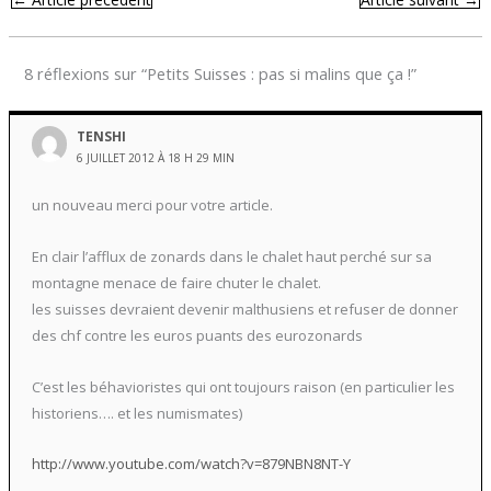
8 réflexions sur “Petits Suisses : pas si malins que ça !”
TENSHI
6 JUILLET 2012 À 18 H 29 MIN
un nouveau merci pour votre article.
En clair l’afflux de zonards dans le chalet haut perché sur sa
montagne menace de faire chuter le chalet.
les suisses devraient devenir malthusiens et refuser de donner
des chf contre les euros puants des eurozonards
C’est les béhavioristes qui ont toujours raison (en particulier les
historiens…. et les numismates)
http://www.youtube.com/watch?v=879NBN8NT-Y