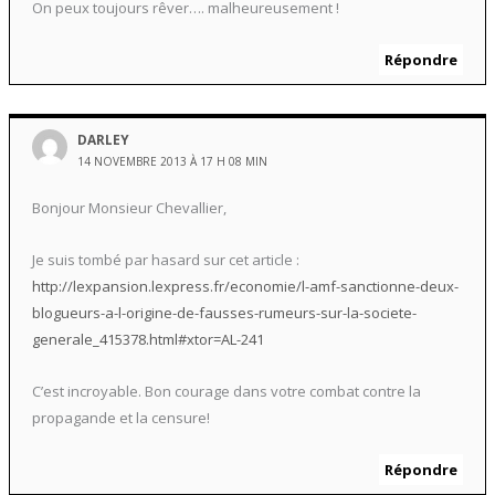
On peux toujours rêver…. malheureusement !
Répondre
DARLEY
14 NOVEMBRE 2013 À 17 H 08 MIN
Bonjour Monsieur Chevallier,
Je suis tombé par hasard sur cet article :
http://lexpansion.lexpress.fr/economie/l-amf-sanctionne-deux-
blogueurs-a-l-origine-de-fausses-rumeurs-sur-la-societe-
generale_415378.html#xtor=AL-241
C’est incroyable. Bon courage dans votre combat contre la
propagande et la censure!
Répondre