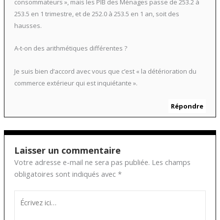
consommateurs », mais les PIB des Ménages passe de 253.2 à
253.5 en 1 trimestre, et de 252.0 à 253.5 en 1 an, soit des
hausses.
A-t-on des arithmétiques différentes ?
Je suis bien d’accord avec vous que c’est « la détérioration du
commerce extérieur qui est inquiétante ».
Répondre
Laisser un commentaire
Votre adresse e-mail ne sera pas publiée.
Les champs
obligatoires sont indiqués avec
*
Écrivez
ici…