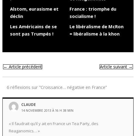
Alstom, eurasisme et
France : triomphe du
déclin
socialisme !
Les Américains de se
Le libéralisme de McRon
sont pas Trumpés !
= libéralisme à la khon
←
Article précédent
Article suivant
→
6 réflexions sur “Croissance… négative en France”
CLAUDE
14 NOVEMBRE 2013 À 16 H 38 MIN
« Il faudrait qu’il y ait en France un Tea Party, des
Reaganomics… »