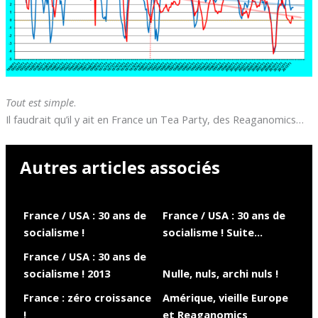
Tout est simple
.
Il faudrait qu’il y ait en France un Tea Party, des Reaganomics…
Autres articles associés
France / USA : 30 ans de
France / USA : 30 ans de
socialisme !
socialisme ! Suite…
France / USA : 30 ans de
socialisme ! 2013
Nulle, nuls, archi nuls !
France : zéro croissance
Amérique, vieille Europe
!
et Reaganomics