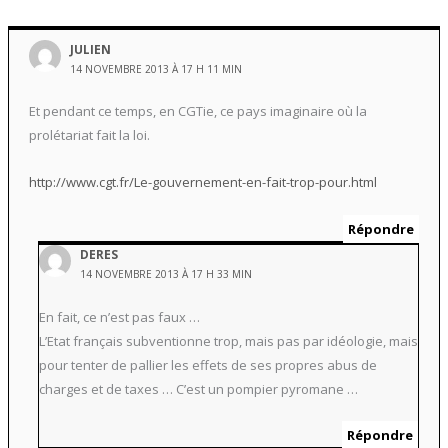
JULIEN
14 NOVEMBRE 2013 À 17 H 11 MIN
Et pendant ce temps, en CGTie, ce pays imaginaire où la
prolétariat fait la loi.
http://www.cgt.fr/Le-gouvernement-en-fait-trop-pour.html
Répondre
DERES
14 NOVEMBRE 2013 À 17 H 33 MIN
En fait, ce n’est pas faux …
L’Etat français subventionne trop, mais pas par idéologie, mais
pour tenter de pallier les effets de ses propres abus de
charges et de taxes … C’est un pompier pyromane …
Répondre