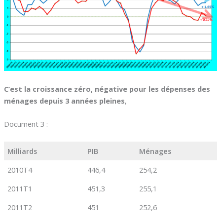
C’est la croissance zéro, négative pour les dépenses des
ménages depuis 3 années pleines
,
Document 3 :
Milliards 
PIB
Ménages
2010T4
446,4
254,2
2011T1
451,3
255,1
2011T2
451
252,6