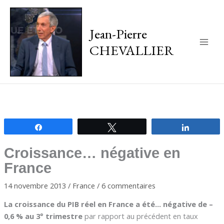
Jean-Pierre
CHEVALLIER
Main
Men
Partagez
Tweetez
Partagez
Croissance… négative en
France
14 novembre 2013
/
France
/
6 commentaires
La croissance du PIB réel en France a été… négative de –
0,6 % au 3° trimestre
par rapport au précédent en taux