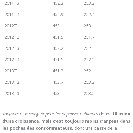
2011T3
452,2
253,2
2011T4
452,9
252,4
2012T1
453
253
2012T2
451,5
251,7
2012T3
452,2
252
2012T4
451,5
252,2
2013T1
451,2
252
2013T2
453,7
253,2
2013T3
453
253,5
Toujours plus d’argent pour les dépenses publiques
donne
l’illusion
d’une croissance
,
mais c’est toujours moins d’argent dans
les poches des consommateurs,
donc une baisse de la