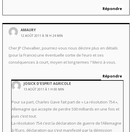
Répondre
AMAURY
12 AOÛT 2011 À 18 H 24 MIN
Cher JP Chevallier, pourriez-vous nous décrire plus en détails
(pour la France) une éventuelle sortie de l’euro et ses
conséquences à court, moyen et long termes ? Merci à vous.
Répondre
JOSICK D'ESPRIT AGRICOLE
13 AOÛT 2011 À 1 H 00 MIN
Pour sa part, Charles Gave fait part de « La résolution 754 »,
Allemagne qui accepte de perdre 500 milliards en une fois et
puis c’est tout.
La résolution 754 c’est la déclaration de guerre de l’Allemagne
à l’Euro, déclaration qui s’est manifesté par la démission