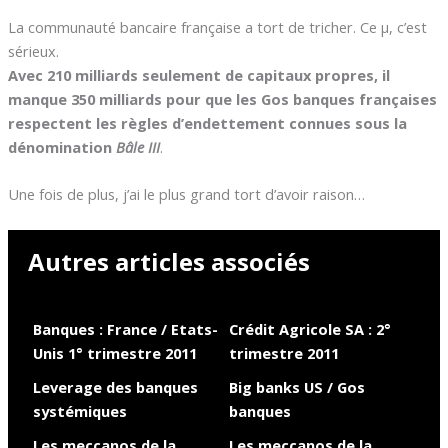
La communauté bancaire française a tort de tricher. Ce µ, c’est
sérieux.
Avec 210 milliards seulement de capitaux propres, il
manque 350 milliards pour que les Gos banques françaises
respectent les règles d’endettement connues sous la
dénomination
Bâle III
.
Une fois de plus, j’ai le plus grand tort d’avoir raison…
Autres articles associés
Banques : France / Etats-
Crédit Agricole SA : 2°
Unis 1° trimestre 2011
trimestre 2011
Leverage des banques
Big banks US / Gos
systémiques
banques
Les meccanos de la
Les meccanos de la