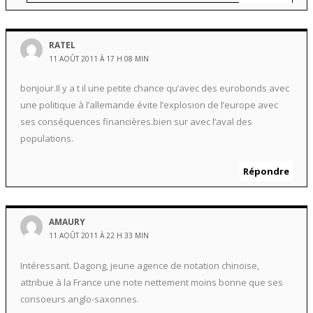
RATEL
11 AOÛT 2011 À 17 H 08 MIN
bonjour.Il y a t il une petite chance qu’avec des eurobonds avec
une politique à l’allemande évite l’explosion de l’europe avec
ses conséquences financières.bien sur avec l’aval des
populations.
Répondre
AMAURY
11 AOÛT 2011 À 22 H 33 MIN
Intéressant. Dagong, jeune agence de notation chinoise,
attribue à la France une note nettement moins bonne que ses
consoeurs anglo-saxonnes.