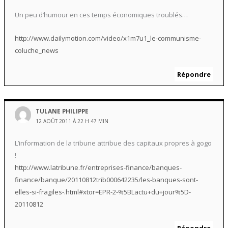
Un peu d’humour en ces temps économiques troublés…
http://www.dailymotion.com/video/x1m7u1_le-communisme-
coluche_news
Répondre
TULANE PHILIPPE
12 AOÛT 2011 À 22 H 47 MIN
L’information de la tribune attribue des capitaux propres à gogo
!
http://www.latribune.fr/entreprises-finance/banques-
finance/banque/20110812trib000642235/les-banques-sont-
elles-si-fragiles-.html#xtor=EPR-2-%5BLactu+du+jour%5D-
20110812
Répondre