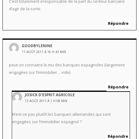
C’est totalement irresponsable de la part du secteur bancaire
d’agir de la sorte.
Répondre
GOODBYLENINE
11 AOÛT 2011 À 16 H 43 MIN
peut-on connaitre le mu des banques espagnoles (largement
engagées sur l’immobilier… vide)
Répondre
JOSICK D'ESPRIT AGRICOLE
13 AOÛT 2011 À 1 H 08 MIN
N’est-ce pas plutôt les banques allemandes qui sont
engagées sur l’immobilier espagnol ?
Répondre