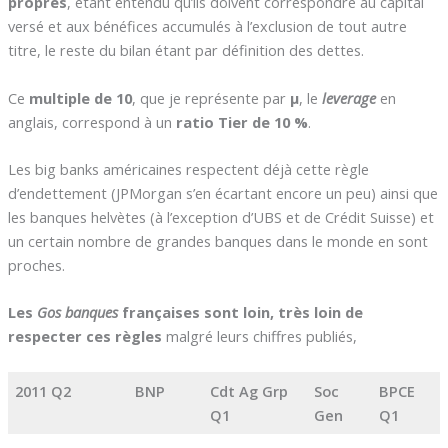
propres
, étant entendu qu’ils doivent correspondre au capital
versé et aux bénéfices accumulés à l’exclusion de tout autre
titre, le reste du bilan étant par définition des dettes.
Ce
multiple de 10
, que je représente par
µ
, le
leverage
en
anglais, correspond à un
ratio Tier de 10 %
.
Les big banks américaines respectent déjà cette règle
d’endettement (JPMorgan s’en écartant encore un peu) ainsi que
les banques helvètes (à l’exception d’UBS et de Crédit Suisse) et
un certain nombre de grandes banques dans le monde en sont
proches.
Les
Gos banques
françaises sont loin, très loin de
respecter ces règles
malgré leurs chiffres publiés,
2011 Q2
BNP
Cdt Ag Grp
Soc
BPCE
Q1
Gen
Q1