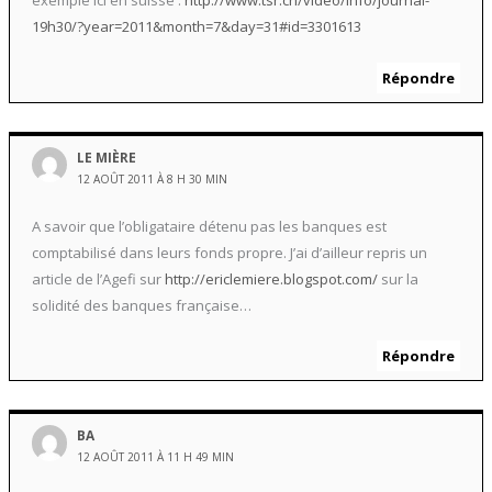
exemple ici en suisse :
http://www.tsr.ch/video/info/journal-
19h30/?year=2011&month=7&day=31#id=3301613
Répondre
LE MIÈRE
12 AOÛT 2011 À 8 H 30 MIN
A savoir que l’obligataire détenu pas les banques est
comptabilisé dans leurs fonds propre. J’ai d’ailleur repris un
article de l’Agefi sur
http://ericlemiere.blogspot.com/
sur la
solidité des banques française…
Répondre
BA
12 AOÛT 2011 À 11 H 49 MIN