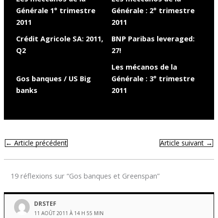
Générale 1° trimestre
Générale : 2° trimestre
2011
2011
Crédit Agricole SA: 2011,
BNP Paribas leveraged:
Q2
27!
Les mécanos de la
Gos banques / US Big
Générale : 3° trimestre
banks
2011
←
Article précédent
Article suivant
→
19 réflexions sur “Gos banques et Greenspan”
DRSTEF
11 AOÛT 2011 À 14 H 55 MIN