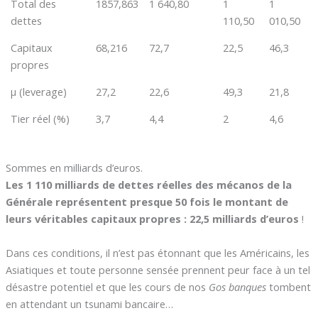
Total des
1857,863
1 640,80
1
1
dettes
110,50
010,50
Capitaux
68,216
72,7
22,5
46,3
propres
µ (leverage)
27,2
22,6
49,3
21,8
Tier réel (%)
3,7
4,4
2
4,6
Sommes en milliards d’euros.
Les 1 110 milliards de dettes réelles des mécanos de la
Générale représentent presque 50 fois le montant de
leurs véritables capitaux propres : 22,5 milliards d’euros
!
Dans ces conditions, il n’est pas étonnant que les Américains, les
Asiatiques et toute personne sensée prennent peur face à un tel
désastre potentiel et que les cours de nos
Gos banques
tombent
en attendant un tsunami bancaire…