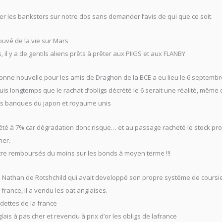
uer les banksters sur notre dos sans demander l’avis de qui que ce soit.
rouvé de la vie sur Mars
 il y a de gentils aliens prêts à prêter aux PIIGS et aux FLANBY
 bonne nouvelle pour les amis de Draghon de la BCE a eu lieu le 6 septembr
s longtemps que le rachat d’obligs décrété le 6 serait une réalité, même 
es banques du japon et royaume unis
té à 7% car dégradation donc risque… et au passage racheté le stock proc
her.
être remboursés du moins sur les bonds à moyen terme !!!
 Nathan de Rotshchild qui avait developpé son propre systéme de coursier
 france, il a vendu les oat anglaises.
s dettes de la france
lais à pas cher et revendu à prix d’or les obligs de lafrance