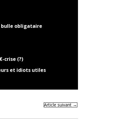
 bulle obligataire
-crise (?)
urs et idiots utiles
Article suivant
→