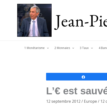
Jean-P
1 Monétarisme
2 Monnaies
3 Taux
4 Ban
Partagez
L’€ est sauvé 
12 septembre 2012
/
Europe
/
12 