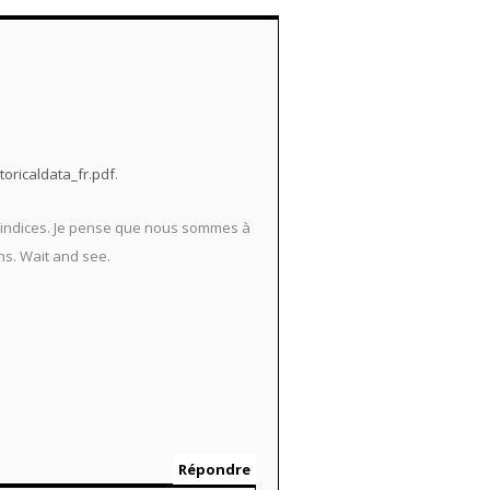
oricaldata_fr.pdf
.
es indices. Je pense que nous sommes à
ons. Wait and see.
Répondre