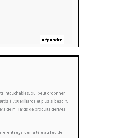
Répondre
nts intouchables, qui peut ordonner
s à 700 Milliards et plus si besoin.
rs de milliards de prdouits dérivés
férent regarder la télé au lieu de