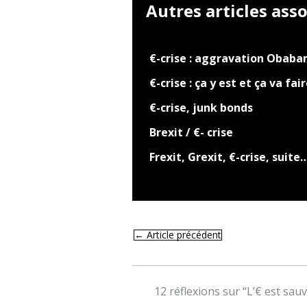
Autres articles asso
€-crise : aggravation Obab
€-crise : ça y est et ça va fai
€-crise, junk bonds
Brexit / €- crise
Frexit, Grexit, €-crise, suite
←
Article précédent
12 réflexions sur “L’€ est sauvé 