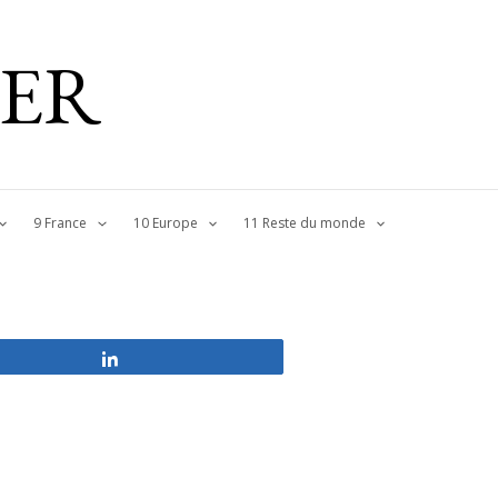
IER
9 France
10 Europe
11 Reste du monde
Partagez