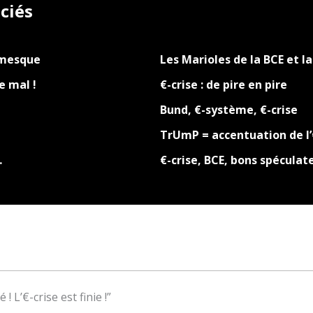
ciés
amesque
Les Marioles de la BCE et la
re mal !
€-crise : de pire en pire
Bund, €-système, €-crise
TrUmP = accentuation de l’€
…
€-crise, BCE, bons spéculate
! L’€-crise est finie !”