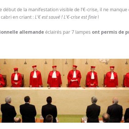
le début de la manifestation visible de l’€-crise, il ne manqu
cabri en criant :
L’€ est sauvé ! L’€-crise est finie
!
utionnelle allemande
éclairés par 7 lampes
ont permis de p