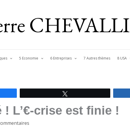
ierre CHEVALL
ques
5 Economie
6 Entreprises
7 Autres thèmes
8 USA
Tweetez
! L’€-crise est finie !
commentaires