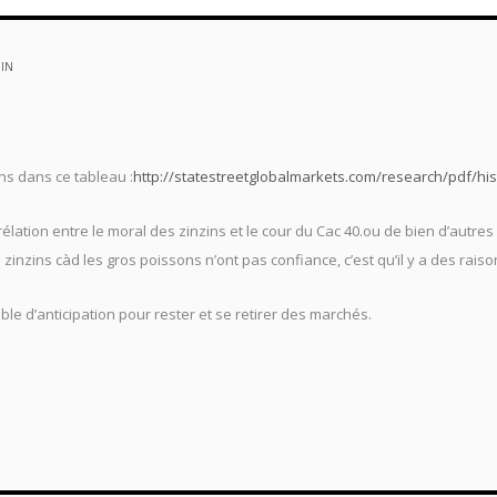
MIN
ins dans ce tableau :
http://statestreetglobalmarkets.com/research/pdf/hist
rélation entre le moral des zinzins et le cour du Cac 40.ou de bien d’autr
les zinzins càd les gros poissons n’ont pas confiance, c’est qu’il y a des rais
able d’anticipation pour rester et se retirer des marchés.