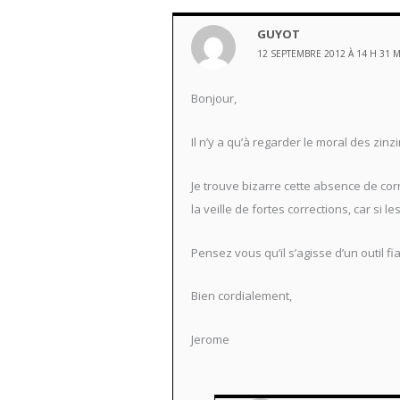
GUYOT
12 SEPTEMBRE 2012 À 14 H 31 
Bonjour,
Il n’y a qu’à regarder le moral des zinz
Je trouve bizarre cette absence de cor
la veille de fortes corrections, car si 
Pensez vous qu’il s’agisse d’un outil fi
Bien cordialement,
Jerome