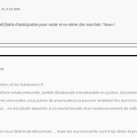
 16 H 09 MIN
til fiable d’anticipation pour rester et se retirer des marchés ?
Non !
MIN
ters et les banksters !!!
ne totale immunité, (entité dictatoriale intraduisible en justice, docume
e colossales sous peine de poursuites) va pouvoir endetter les eurozonard
i… on est plutôt attachés à un mortel boulet d’un remboursement de millie
ns nous libérerait désormais…. mais les eurozonards sont trop idiots et pré