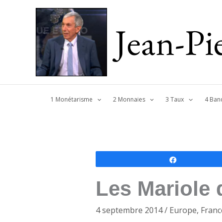
Jean-P
1 Monétarisme
2 Monnaies
3 Taux
4 Ban
Partagez
Les Mariole 
4 septembre 2014
/
Europe
,
Franc