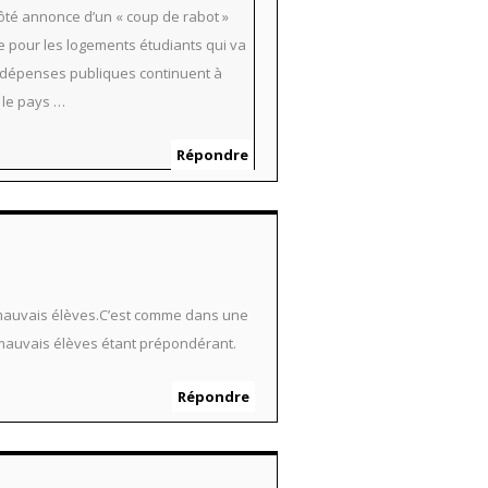
ôté annonce d’un « coup de rabot »
ue pour les logements étudiants qui va
es dépenses publiques continuent à
r le pays …
Répondre
s mauvais élèves.C’est comme dans une
s mauvais élèves étant prépondérant.
Répondre