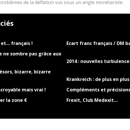
 problèmes de la déflation vus sous un angle monétariste.
ciés
et… français !
Ecart franc français / DM ba
ce ne sombre pas grâce aux
2014 : nouvelles turbulence
sors, bizarre, bizarre
Krankreich : de plus en plu
ncroyable mais vrai !
Compléments et précision
er la zone €
Frexit, Club Medexit…