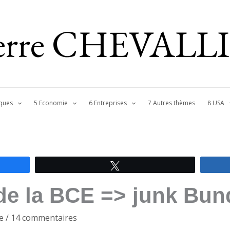
ierre CHEVALL
ques
5 Economie
6 Entreprises
7 Autres thèmes
8 USA
Tweetez
de la BCE => junk Bun
e
/
14 commentaires