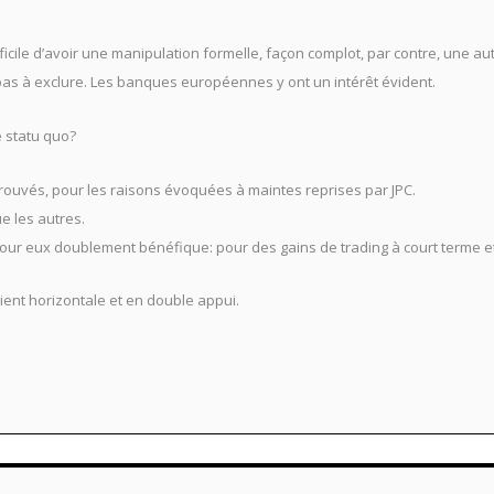
ifficile d’avoir une manipulation formelle, façon complot, par contre, une 
 pas à exclure. Les banques européennes y ont un intérêt évident.
e statu quo?
rouvés, pour les raisons évoquées à maintes reprises par JPC.
ue les autres.
ur eux doublement bénéfique: pour des gains de trading à court terme et 
vient horizontale et en double appui.