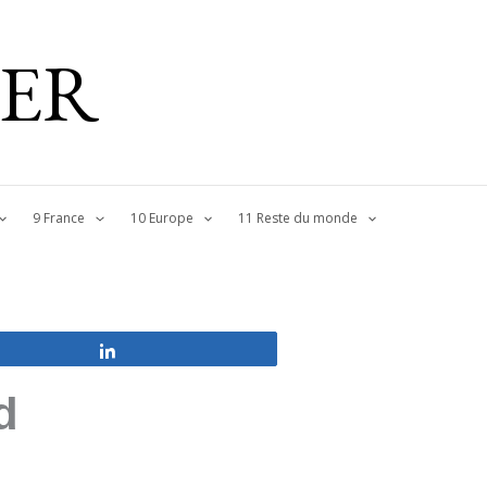
IER
9 France
10 Europe
11 Reste du monde
Partagez
d