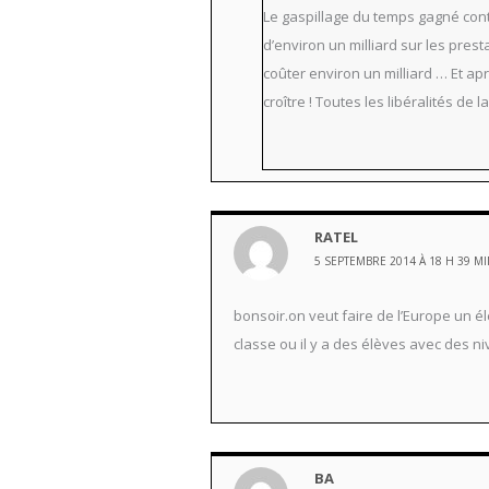
Le gaspillage du temps gagné cont
d’environ un milliard sur les pres
coûter environ un milliard … Et a
croître ! Toutes les libéralités de 
RATEL
5 SEPTEMBRE 2014 À 18 H 39 M
bonsoir.on veut faire de l’Europe un 
classe ou il y a des élèves avec des n
BA