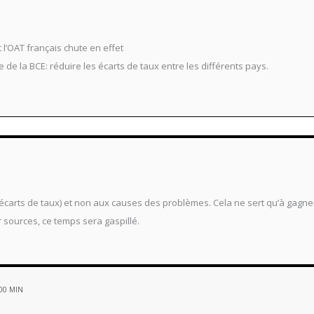
N
 l’OAT français chute en effet
 de la BCE: réduire les écarts de taux entre les différents pays.
N
écarts de taux) et non aux causes des problèmes. Cela ne sert qu’à gagne
ur sources, ce temps sera gaspillé.
00 MIN