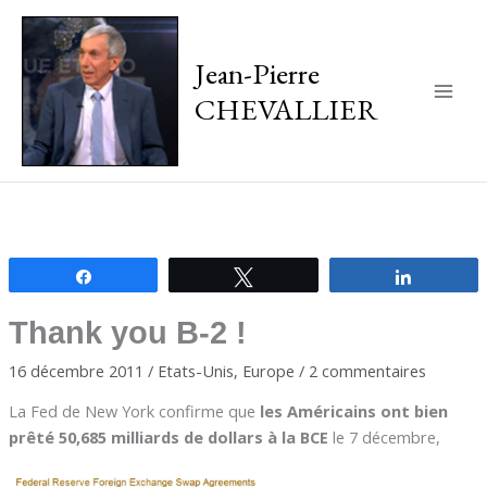
Jean-Pierre
CHEVALLIER
Main
Men
Partagez
Tweetez
Partagez
Thank you B-2 !
16 décembre 2011
/
Etats-Unis
,
Europe
/
2 commentaires
La Fed de New York confirme que
les Américains ont bien
prêté 50,685 milliards de dollars à la BCE
le 7 décembre,