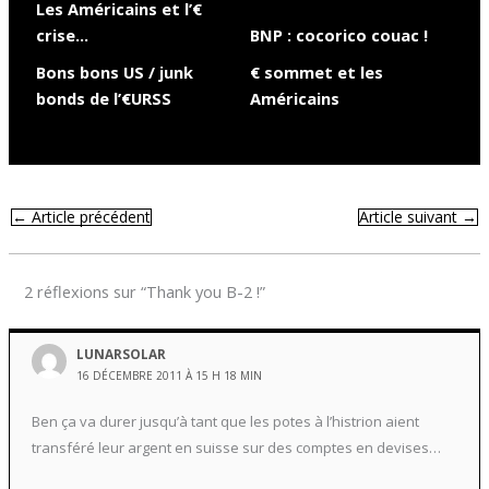
Les Américains et l’€
crise…
BNP : cocorico couac !
Bons bons US / junk
€ sommet et les
bonds de l’€URSS
Américains
←
Article précédent
Article suivant
→
2 réflexions sur “Thank you B-2 !”
LUNARSOLAR
16 DÉCEMBRE 2011 À 15 H 18 MIN
Ben ça va durer jusqu’à tant que les potes à l’histrion aient
transféré leur argent en suisse sur des comptes en devises…