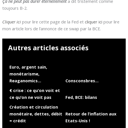
Ça ne peut pas durer éternellement
a dit tristement comme
toujours B-2.
Cliquer ici
pour lire cette page de la Fed et
cliquer ici
pour lire
mon article lors de l’annonce de ce swap par la BCE.
Autres articles associés
Euro, argent sain,
monétarisme,
Reaganomics…
Consconsbres…
€ crise : ce qu’on voit et
ce qu’on ne voit pas
Fed, BCE: bilans
Création et circulation
monétaire, dettes, débit
Retour de l’inflation aux
= crédit
Etats-Unis !