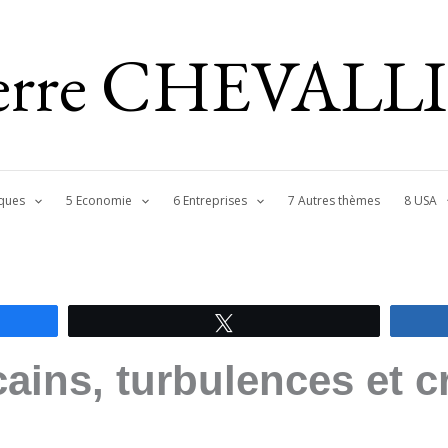
ierre CHEVALL
ques
5 Economie
6 Entreprises
7 Autres thèmes
8 USA
Tweetez
ains, turbulences et c