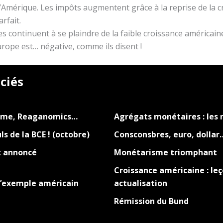
l’Amérique. Les impôts augmentent grâce à la reprise de la cr
rfait.
es continuent à se plaindre de la faible croissance américain
 Europe est… négative, comme ils disent !
ciés
isme, Reaganomics…
Agrégats monétaires : les n
s de la BCE ! (octobre)
Consconsbres, euro, dollar
t annoncé
Monétarisme triomphant
Croissance américaine : l
l’exemple américain
actualisation
Rémission du Bund