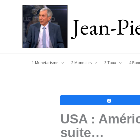
Jean-P
1 Monétarisme
2 Monnaies
3 Taux
4 Ban
Partagez
USA : Améric
suite…