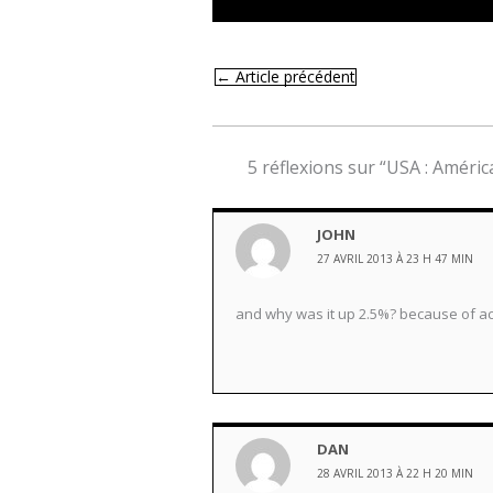
←
Article précédent
5 réflexions sur “USA : Améric
JOHN
27 AVRIL 2013 À 23 H 47 MIN
and why was it up 2.5%? because of a
DAN
28 AVRIL 2013 À 22 H 20 MIN