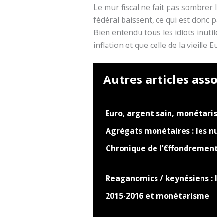
Le mur fiscal ne fait pas sombrer 
fédéral baissent, ce qui est donc pa
Bien entendu tous les idiots inutil
inflation et que celle de la vieille
Autres articles asso
Euro, argent sain, monétar
Agrégats monétaires : les nul
Chronique de l’€ffondremen
Reaganomics / keynésiens : 
2015-2016 et monétarisme