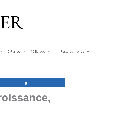
IER
9 France
10 Europe
11 Reste du monde
Partagez
roissance,