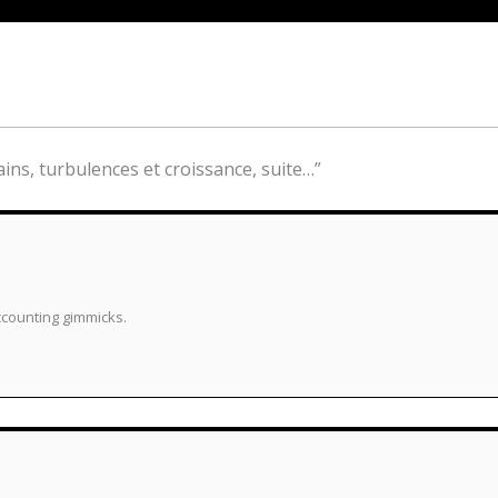
ains, turbulences et croissance, suite…”
ccounting gimmicks.