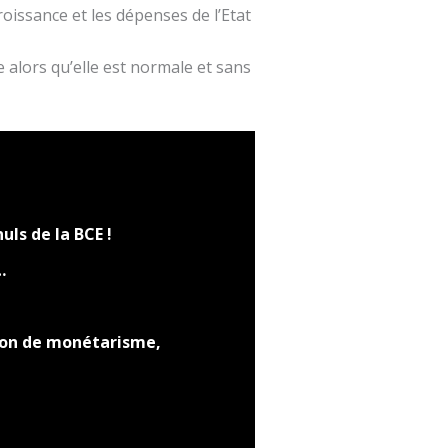
oissance et les dépenses de l’Etat
e alors qu’elle est normale et sans
uls de la BCE !
…
eçon de monétarisme,