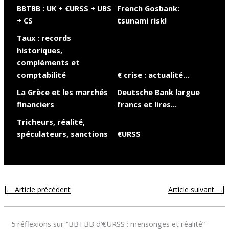
BBTBB : UK + €URSS + UBS
French Gosbank:
+ CS
tsunami risk!
Taux : records
historiques,
compléments et
comptabilité
€ crise : actualité…
La Grèce et les marchés
Deutsche Bank largue
financiers
francs et lires…
Tricheurs, réalité,
spéculateurs, sanctions
€URSS
←
Article précédent
Article suivant
→
5 réflexions sur “BBTBB d’€URSS : mensonges et réalité”