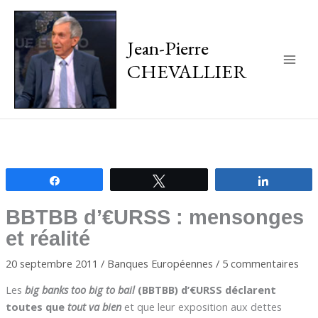
Jean-Pierre
CHEVALLIER
Main
Men
Partagez
Tweetez
Partagez
BBTBB d’€URSS : mensonges
et réalité
20 septembre 2011
/
Banques Européennes
/
5 commentaires
Les
big banks too big to bail
(BBTBB) d’€URSS déclarent
toutes que
tout va bien
et que leur exposition aux dettes