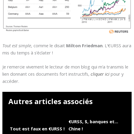
Tout est simple
, comme le disait
Milton Friedman
. L’€URSS aura
mis du temps à s’éclater !
Je remercie vivement le lecteur de mon blog qui m’a transmis le
lien donnant ces documents fort instructifs,
cliquer ici
pour y
accéder.
Autres articles associés
€URSS, $, banques et…
Tout est faux en €URSS !
Chine !