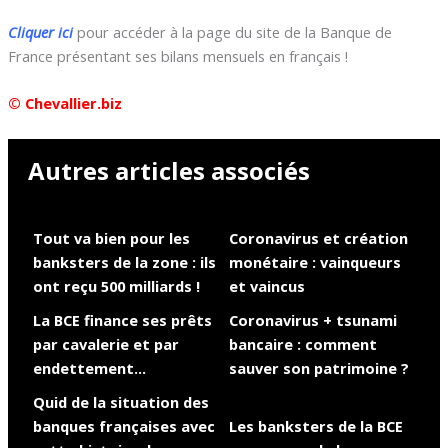
Cliquer ici
pour accéder à la page du site de la Banque de
France présentant ses bilans mensuels en français !
© Chevallier.biz
Autres articles associés
Tout va bien pour les
Coronavirus et création
banksters de la zone : ils
monétaire : vainqueurs
ont reçu 500 milliards !
et vaincus
La BCE finance ses prêts
Coronavirus + tsunami
par cavalerie et par
bancaire : comment
endettement…
sauver son patrimoine ?
Quid de la situation des
banques françaises avec
Les banksters de la BCE