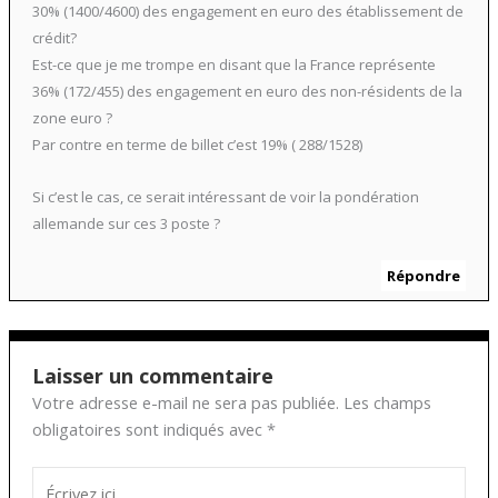
30% (1400/4600) des engagement en euro des établissement de
crédit?
Est-ce que je me trompe en disant que la France représente
36% (172/455) des engagement en euro des non-résidents de la
zone euro ?
Par contre en terme de billet c’est 19% ( 288/1528)
Si c’est le cas, ce serait intéressant de voir la pondération
allemande sur ces 3 poste ?
Répondre
Laisser un commentaire
Votre adresse e-mail ne sera pas publiée.
Les champs
obligatoires sont indiqués avec
*
Écrivez