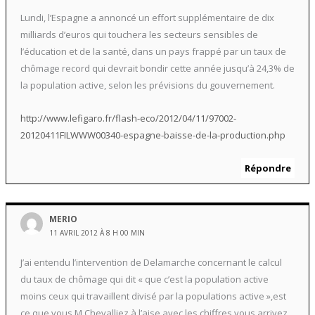
Lundi, l’Espagne a annoncé un effort supplémentaire de dix
milliards d’euros qui touchera les secteurs sensibles de
l’éducation et de la santé, dans un pays frappé par un taux de
chômage record qui devrait bondir cette année jusqu’à 24,3% de
la population active, selon les prévisions du gouvernement.
http://www.lefigaro.fr/flash-eco/2012/04/11/97002-
20120411FILWWW00340-espagne-baisse-de-la-production.php
Répondre
MERIO
11 AVRIL 2012 À 8 H 00 MIN
J’ai entendu l’intervention de Delamarche concernant le calcul
du taux de chômage qui dit « que c’est la population active
moins ceux qui travaillent divisé par la populations active »,est
ce que vous M.Chevalliez à l’aise avec les chiffres vous arrivez