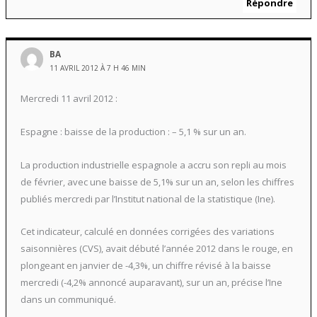
Répondre
BA
11 AVRIL 2012 À 7 H 46 MIN
Mercredi 11 avril 2012 :
Espagne : baisse de la production : – 5,1 % sur un an.
La production industrielle espagnole a accru son repli au mois
de février, avec une baisse de 5,1% sur un an, selon les chiffres
publiés mercredi par l’Institut national de la statistique (Ine).
Cet indicateur, calculé en données corrigées des variations
saisonnières (CVS), avait débuté l’année 2012 dans le rouge, en
plongeant en janvier de -4,3%, un chiffre révisé à la baisse
mercredi (-4,2% annoncé auparavant), sur un an, précise l’Ine
dans un communiqué.