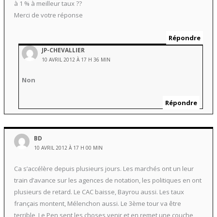
à 1 % à meilleur taux ??
Merci de votre réponse
Répondre
JP-CHEVALLIER
10 AVRIL 2012 À 17 H 36 MIN
Non
Répondre
BD
10 AVRIL 2012 À 17 H 00 MIN
Ca s’accélère depuis plusieurs jours. Les marchés ont un leur
train d’avance sur les agences de notation, les politiques en ont
plusieurs de retard. Le CAC baisse, Bayrou aussi. Les taux
français montent, Mélenchon aussi. Le 3ème tour va être
terrible, Le Pen sent les choses venir et en remet une couche