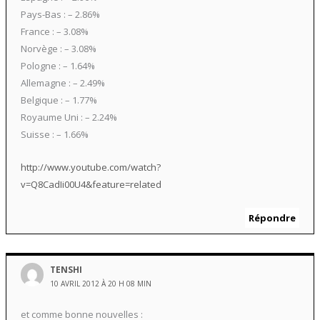
Pays-Bas : – 2.86%
France : – 3.08%
Norvège : – 3.08%
Pologne : – 1.64%
Allemagne : – 2.49%
Belgique : – 1.77%
Royaume Uni : – 2.24%
Suisse : – 1.66%
http://www.youtube.com/watch?
v=Q8CadIi00U4&feature=related
Répondre
TENSHI
10 AVRIL 2012 À 20 H 08 MIN
et comme bonne nouvelles :