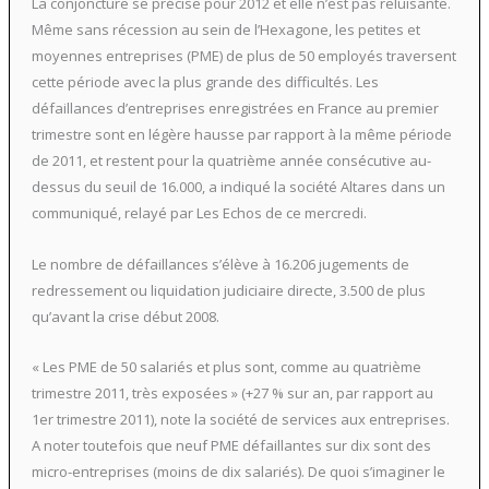
La conjoncture se précise pour 2012 et elle n’est pas reluisante.
Même sans récession au sein de l’Hexagone, les petites et
moyennes entreprises (PME) de plus de 50 employés traversent
cette période avec la plus grande des difficultés. Les
défaillances d’entreprises enregistrées en France au premier
trimestre sont en légère hausse par rapport à la même période
de 2011, et restent pour la quatrième année consécutive au-
dessus du seuil de 16.000, a indiqué la société Altares dans un
communiqué, relayé par Les Echos de ce mercredi.
Le nombre de défaillances s’élève à 16.206 jugements de
redressement ou liquidation judiciaire directe, 3.500 de plus
qu’avant la crise début 2008.
« Les PME de 50 salariés et plus sont, comme au quatrième
trimestre 2011, très exposées » (+27 % sur an, par rapport au
1er trimestre 2011), note la société de services aux entreprises.
A noter toutefois que neuf PME défaillantes sur dix sont des
micro-entreprises (moins de dix salariés). De quoi s’imaginer le