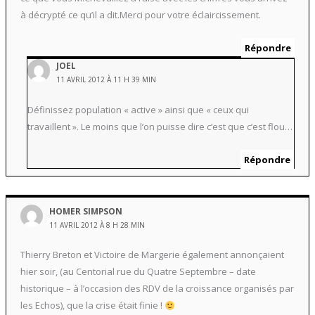
à décrypté ce qu’il a dit.Merci pour votre éclaircissement.
Répondre
JOEL
11 AVRIL 2012 À 11 H 39 MIN
Définissez population « active » ainsi que « ceux qui
travaillent ». Le moins que l’on puisse dire c’est que c’est flou…
Répondre
HOMER SIMPSON
11 AVRIL 2012 À 8 H 28 MIN
Thierry Breton et Victoire de Margerie également annonçaient
hier soir, (au Centorial rue du Quatre Septembre – date
historique – à l’occasion des RDV de la croissance organisés par
les Echos), que la crise était finie !