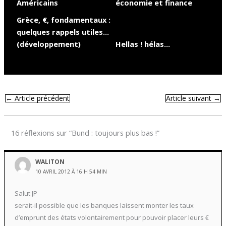
Américains
économie et finance
Grèce, €, fondamentaux :
quelques rappels utiles…
(développement)
Hellas ! hélas…
←
Article précédent
Article suivant
→
16 réflexions sur “Bund : toujours plus bas !”
WALITON
10 AVRIL 2012 À 16 H 54 MIN
Salut JP
serait-il possible que les banques laissent monter les taux
d’emprunt des états volontairement pour pouvoir placer leurs €