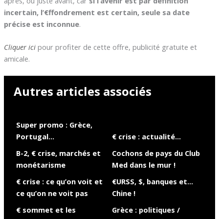
après, ou juste avant, car
si l’avenir est par définition
incertain, l’€ffondrement est certain, seule sa date
précise est inconnue
.
Cliquer ici
pour profiter de cette offre, publicité gratuite et
amicale.
Autres articles associés
Super promo : Grèce,
Portugal…
€ crise : actualité…
B-2, € crise, marchés et
Cochons de pays du Club
monétarisme
Med dans le mur !
€ crise : ce qu’on voit et
€URSS, $, banques et…
ce qu’on ne voit pas
Chine !
€ sommet et les
Grèce : politiques /